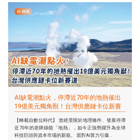
AI缺電潮點火，停滯近70年的地熱催出
19億美元獨角獸！台灣供應鏈卡位新賽
道
【轉載自數位時代】 曾經受限於地理條件、發展停滯
近70年的老牌綠能「地熱」，如今正強勢躍升為全球
科技巨頭與資本市場的新寵。 面對AI算力引爆...