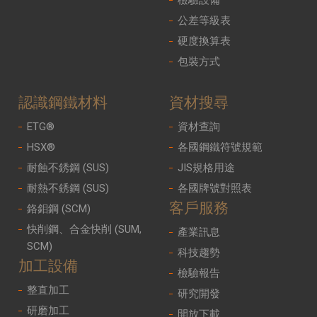
公差等級表
硬度換算表
包裝方式
認識鋼鐵材料
資材搜尋
ETG®
資材查詢
HSX®
各國鋼鐵符號規範
耐蝕不銹鋼 (SUS)
JIS規格用途
耐熱不銹鋼 (SUS)
各國牌號對照表
客戶服務
鉻鉬鋼 (SCM)
快削鋼、合金快削 (SUM,
產業訊息
SCM)
科技趨勢
加工設備
檢驗報告
整直加工
研究開發
研磨加工
開放下載