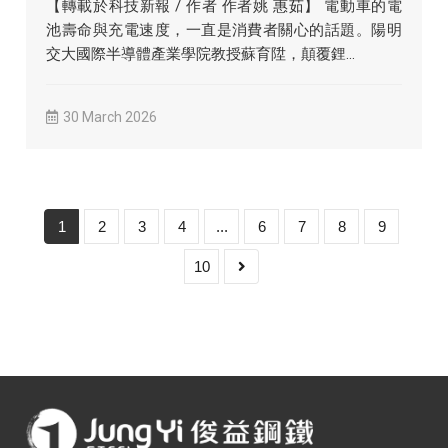
【轉載於科技新報 / 作者 作者姚 惠茹】 電動車的電
池壽命與充電速度，一直是消費者關心的話題。陽明
交大國際半導體產業學院教授蘇育陞，顛覆鋰...
30 March 2026
1
2
3
4
...
6
7
8
9
10