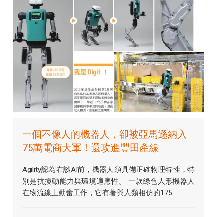
一個不像人的機器人，卻被亞馬遜納入
75萬電商大軍！還攻進豐田產線
Agility認為在談AI前，機器人須具備正確物理特性，特
別是抗擾動能力與環境適應性。 一款綠色人形機器人
在物流線上勤奮工作，它有著與人類相仿的175...