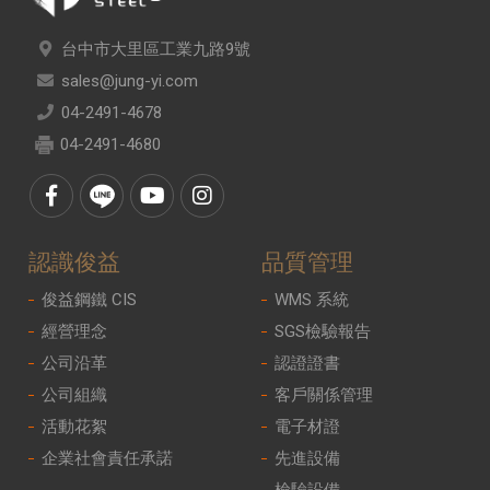
台中市大里區工業九路9號
sales@jung-yi.com
04-2491-4678
04-2491-4680
認識俊益
品質管理
俊益鋼鐵 CIS
WMS 系統
經營理念
SGS檢驗報告
公司沿革
認證證書
公司組織
客戶關係管理
活動花絮
電子材證
企業社會責任承諾
先進設備
檢驗設備