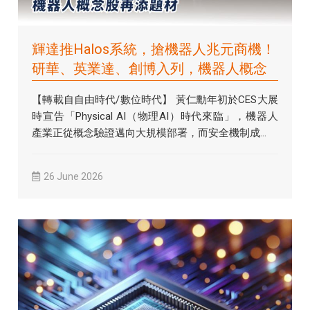
輝達推Halos系統，搶機器人兆元商機！
研華、英業達、創博入列，機器人概念
股再添題材
【轉載自自由時代/數位時代】 黃仁勳年初於CES大展
時宣告「Physical AI（物理AI）時代來臨」，機器人
產業正從概念驗證邁向大規模部署，而安全機制成...
26 June 2026