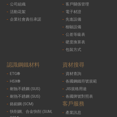
公司組織
客戶關係管理
活動花絮
電子材證
企業社會責任承諾
先進設備
檢驗設備
公差等級表
硬度換算表
包裝方式
認識鋼鐵材料
資材搜尋
ETG®
資材查詢
HSX®
各國鋼鐵符號規範
耐蝕不銹鋼 (SUS)
JIS規格用途
耐熱不銹鋼 (SUS)
各國牌號對照表
客戶服務
鉻鉬鋼 (SCM)
快削鋼、合金快削 (SUM,
產業訊息