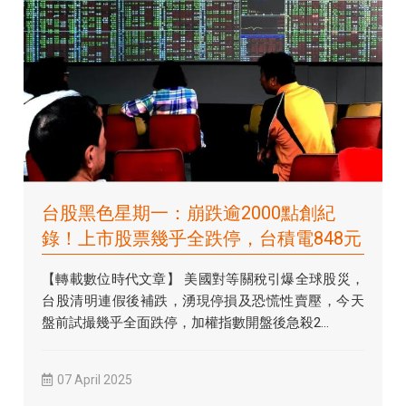
台股黑色星期一：崩跌逾2000點創紀
錄！上市股票幾乎全跌停，台積電848元
【轉載數位時代文章】 美國對等關稅引爆全球股災，
台股清明連假後補跌，湧現停損及恐慌性賣壓，今天
盤前試撮幾乎全面跌停，加權指數開盤後急殺2...
07 April 2025