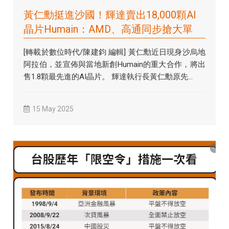
黃仁勳挺進沙國！輝達賣出18,000顆AI
晶片Humain：AMD、高通同步搶大單
[轉載於數位時代/陳建鈞 編輯] 黃仁勳近日現身沙烏地
阿拉伯，並宣佈與當地新創Humain的重大合作，將出
售1.8顆最先進的AI晶片。 輝達執行長黃仁勳原先...
15 May 2025