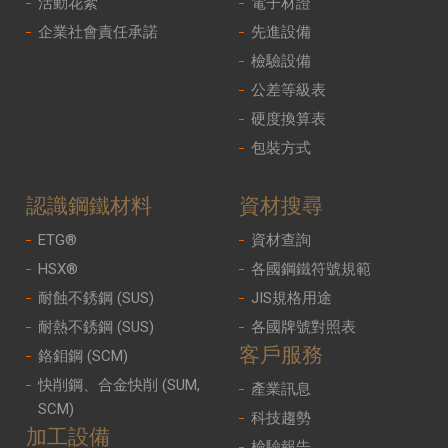
活動花絮
電子材證
企業社會責任承諾
先進設備
檢驗設備
公差等級表
硬度換算表
包裝方式
認識鋼鐵材料
資材搜尋
ETG®
資材查詢
HSX®
各國鋼鐵符號規範
耐蝕不銹鋼 (SUS)
JIS規格用途
耐熱不銹鋼 (SUS)
各國牌號對照表
客戶服務
鉻鉬鋼 (SCM)
快削鋼、合金快削 (SUM,
產業訊息
SCM)
科技趨勢
加工設備
檢驗報告