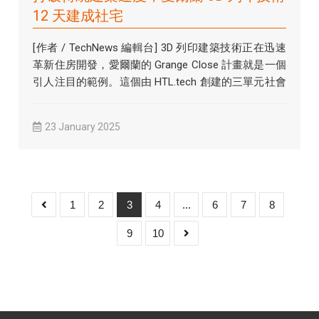
12 天建成社宅
[作者 / TechNews 編輯台] 3D 列印建築技術正在迅速
革新住房開發，愛爾蘭的 Grange Close 計畫就是一個
引人注目的範例。這個由 HTL.tech 創建的三單元社會
住...
23 January 2025
1
2
3
4
...
6
7
8
9
10