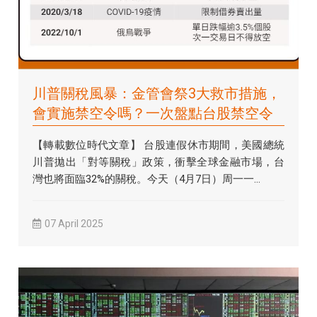
川普關稅風暴：金管會祭3大救市措施，
會實施禁空令嗎？一次盤點台股禁空令
歷史
【轉載數位時代文章】 台股連假休市期間，美國總統
川普拋出「對等關稅」政策，衝擊全球金融市場，台
灣也將面臨32%的關稅。今天（4月7日）周一一...
07 April 2025