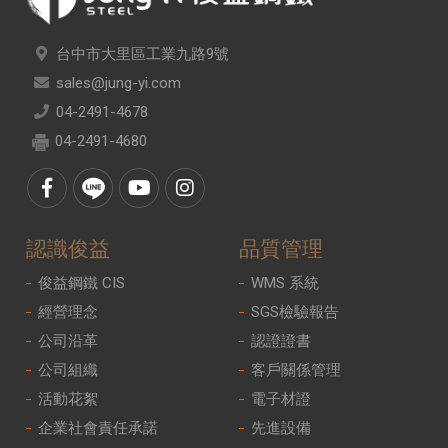
台中市大里區工業九路9號
sales@jung-yi.com
04-2491-4678
04-2491-4680
認識俊益
品質管理
俊益鋼鐵 CIS
WMS 系統
經營理念
SGS檢驗報告
公司沿革
認證證書
公司組織
客戶關係管理
活動花絮
電子材證
企業社會責任承諾
先進設備