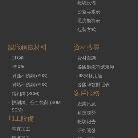
檢驗設備
公差等級表
硬度換算表
包裝方式
認識鋼鐵材料
資材搜尋
ETG®
資材查詢
HSX®
各國鋼鐵符號規範
耐蝕不銹鋼 (SUS)
JIS規格用途
耐熱不銹鋼 (SUS)
各國牌號對照表
客戶服務
鉻鉬鋼 (SCM)
快削鋼、合金快削 (SUM,
產業訊息
SCM)
科技趨勢
加工設備
檢驗報告
整直加工
研究開發