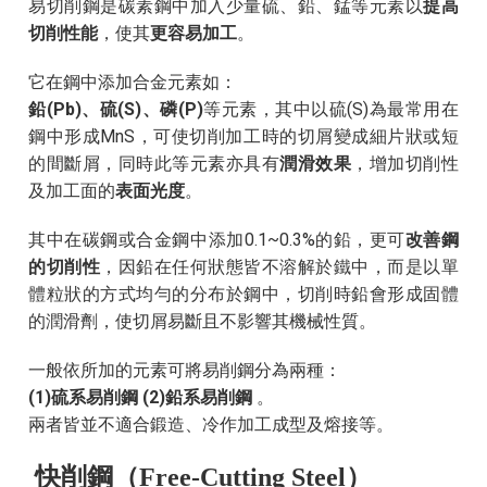
易切削鋼是碳素鋼中加入少量硫、鉛、錳等元素以
提高
切削性能
，使其
更容易加工
。
它在鋼中添加合金元素如：
鉛(Pb)、硫(S)、磷(P)
等元素，其中以硫(S)為最常用在
鋼中形成MnS，可使切削加工時的切屑變成細片狀或短
的間斷屑，同時此等元素亦具有
潤滑效果
，增加切削性
及加工面的
表面光度
。
其中在碳鋼或合金鋼中添加0.1~0.3%的鉛，更可
改善鋼
的切削性
，因鉛在任何狀態皆不溶解於鐵中，而是以單
體粒狀的方式均勻的分布於鋼中，切削時鉛會形成固體
的潤滑劑，使切屑易斷且不影響其機械性質。
一般依所加的元素可將易削鋼分為兩種：
(1)硫系易削鋼 (2)鉛系易削鋼
。
兩者皆並不適合鍛造、冷作加工成型及熔接等。
快削鋼（Free-Cutting Steel）