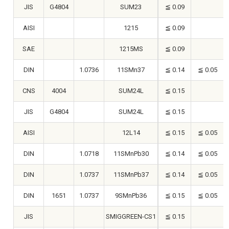
JIS
G4804
SUM23
≦ 0.09
0
AISI
1215
≦ 0.09
0
SAE
1215MS
≦ 0.09
DIN
1.0736
11SMn37
≦ 0.14
≦ 0.05
CNS
4004
SUM24L
≦ 0.15
0
JIS
G4804
SUM24L
≦ 0.15
0
AISI
12L14
≦ 0.15
≦ 0.05
0
DIN
1.0718
11SMnPb30
≦ 0.14
≦ 0.05
DIN
1.0737
11SMnPb37
≦ 0.14
≦ 0.05
DIN
1651
1.0737
9SMnPb36
≦ 0.15
≦ 0.05
JIS
SMIGGREEN-CS1
≦ 0.15