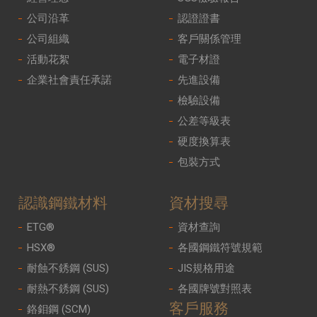
公司沿革
認證證書
公司組織
客戶關係管理
活動花絮
電子材證
企業社會責任承諾
先進設備
檢驗設備
公差等級表
硬度換算表
包裝方式
認識鋼鐵材料
資材搜尋
ETG®
資材查詢
HSX®
各國鋼鐵符號規範
耐蝕不銹鋼 (SUS)
JIS規格用途
耐熱不銹鋼 (SUS)
各國牌號對照表
客戶服務
鉻鉬鋼 (SCM)