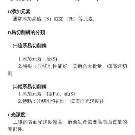
n
添加元素
通常添加高硫（S）或鉛（Pb）等元素。
n
易切削鋼的分類
㈠硫系易切削鋼
⒈添加元素：硫(S)
⒉特點：⑴切削性能好 ⑵適合大批量 ⑶高速切
削
㈡鉛系易切削鋼
⒈添加元素：鉛(Pb)、硫(S)
⒉特點：⑴切削性能佳 ⑵表面光潔度佳
n
光潔度
工後的表面光潔度較高，適合生產需要高表面質量的
零部件。