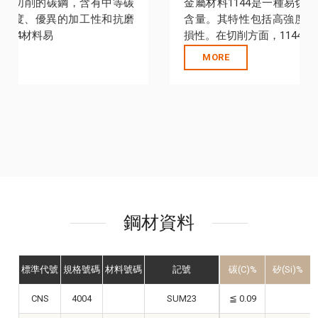
金屬材料1144是一種易切削的碳鋼，含有中等碳
含量。其特性包括高強度、優異的加工性和抗磨
損性。在切削方面，1144材料易
MORE
鋼材資料
標準代號
規格號碼
材料號碼
記號
碳(C)%
矽(Si)%
CNS
4004
SUM23
≦ 0.09
0