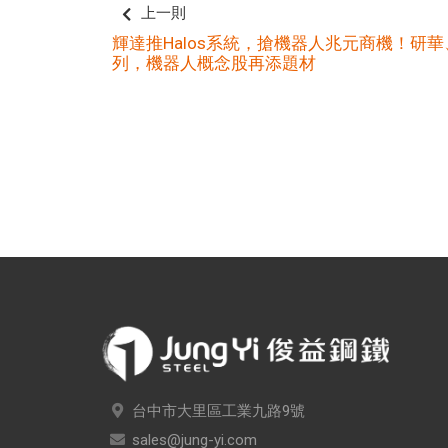
上一則
輝達推Halos系統，搶機器人兆元商機！研
列，機器人概念股再添題材
台中市大里區工業九路9號
sales@jung-yi.com