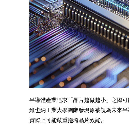
半導體產業追求「晶片越做越小」之際可
維也納工業大學團隊發現原被視為未來半
實際上可能嚴重拖垮晶片效能。