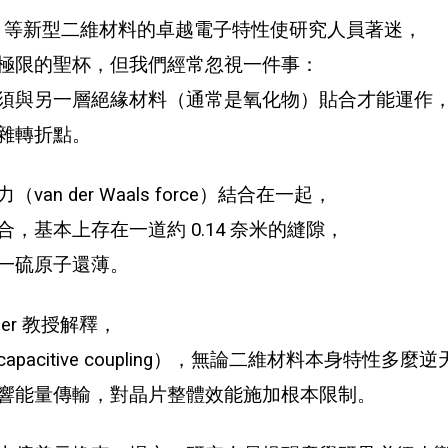
oS₂）等新型二維材料的卓越電子特性使研究人員著迷，
極限的聖杯，但我們經常忽視一件事：
須與另一層絕緣材料（通常是氧化物）貼合才能運作
雜轉折點。
 der Waals force）結合在一起，
基本上存在一道約 0.14 奈米的縫隙，
至比單一硫原子還薄。
ser 教授解釋，
citive coupling），無論二維材料本身特性多麼逆
響能量傳輸，對晶片整體效能施加根本限制。