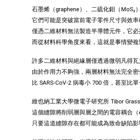
石墨烯（graphene）、二硫化鉬（M
它們可能是突破當前電子零件尺寸與效率
僅憑二維材料無法製造半導體元件，它必
而從材料科學角度來看，這就是事情變複
許多二維材料與絕緣層僅透過微弱凡得瓦力（van
由於作用力不夠強，兩層材料無法完全密合，
比 SARS-CoV-2 病毒小 700 倍，甚
維也納工業大學微電子研究所 Tibor Gras
這個縫隙將削弱層與層之間的電容耦合（capa
只要這道縫隙存在都可能成為致命缺陷影