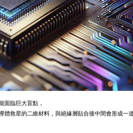
能面臨巨大盲點，
導體救星的二維材料，與絕緣層貼合後中間會形成一