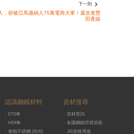
下一則
人，卻被亞馬遜納入75萬電商大軍！還攻進豐
田產線
認識鋼鐵材料
資材搜尋
ETG®
資材查詢
HSX®
各國鋼鐵符號規範
耐蝕不銹鋼 (SUS)
JIS規格用途