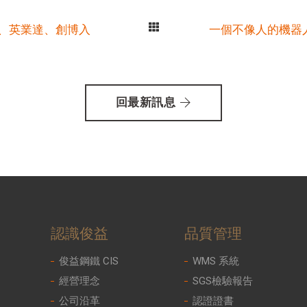
華、英業達、創博入
一個不像人的機器
回最新訊息
認識俊益
品質管理
俊益鋼鐵 CIS
WMS 系統
經營理念
SGS檢驗報告
公司沿革
認證證書