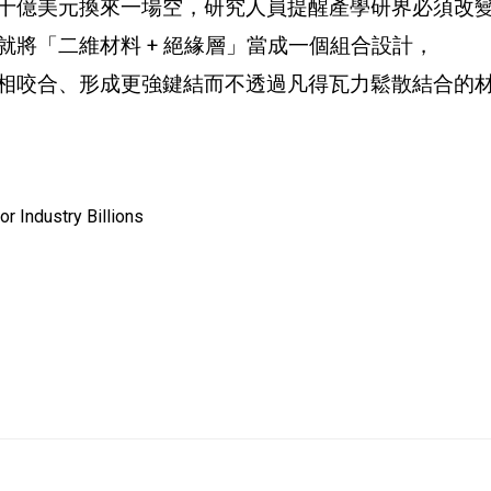
十億美元換來一場空，研究人員提醒產學研界必須改
將「二維材料 + 絕緣層」當成一個組合設計，
相咬合、形成更強鍵結而不透過凡得瓦力鬆散結合的
r Industry Billions