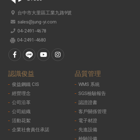
台中市大里區工業九路9號
sales@jung-yi.com
04-2491-4678
04-2491-4680
認識俊益
品質管理
俊益鋼鐵 CIS
WMS 系統
經營理念
SGS檢驗報告
公司沿革
認證證書
公司組織
客戶關係管理
活動花絮
電子材證
企業社會責任承諾
先進設備
檢驗設備