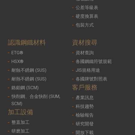
公差等級表
硬度換算表
包裝方式
認識鋼鐵材料
資材搜尋
ETG®
資材查詢
HSX®
各國鋼鐵符號規範
耐蝕不銹鋼 (SUS)
JIS規格用途
耐熱不銹鋼 (SUS)
各國牌號對照表
客戶服務
鉻鉬鋼 (SCM)
快削鋼、合金快削 (SUM,
產業訊息
SCM)
科技趨勢
加工設備
檢驗報告
整直加工
研究開發
研磨加工
開放下載