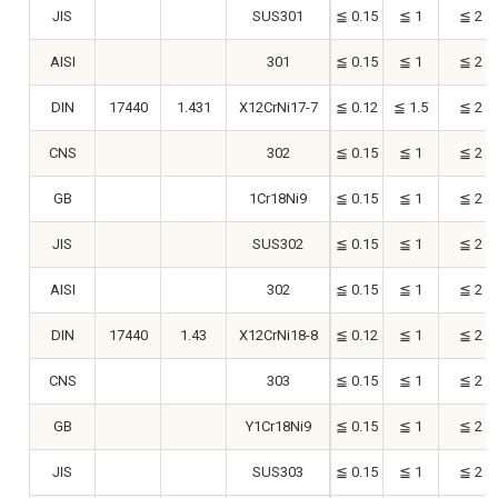
JIS
SUS301
≦ 0.15
≦ 1
≦ 2
AISI
301
≦ 0.15
≦ 1
≦ 2
DIN
17440
1.431
X12CrNi17-7
≦ 0.12
≦ 1.5
≦ 2
CNS
302
≦ 0.15
≦ 1
≦ 2
GB
1Cr18Ni9
≦ 0.15
≦ 1
≦ 2
JIS
SUS302
≦ 0.15
≦ 1
≦ 2
AISI
302
≦ 0.15
≦ 1
≦ 2
DIN
17440
1.43
X12CrNi18-8
≦ 0.12
≦ 1
≦ 2
CNS
303
≦ 0.15
≦ 1
≦ 2
GB
Y1Cr18Ni9
≦ 0.15
≦ 1
≦ 2
JIS
SUS303
≦ 0.15
≦ 1
≦ 2