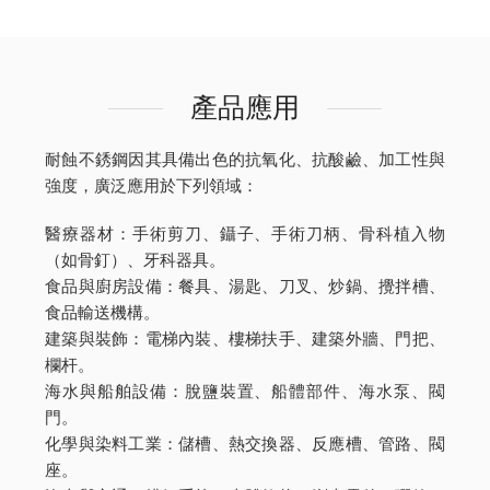
產品應用
耐蝕不銹鋼因其具備出色的抗氧化、抗酸鹼、加工性與
強度，廣泛應用於下列領域：
醫療器材：手術剪刀、鑷子、手術刀柄、骨科植入物
（如骨釘）、牙科器具。
食品與廚房設備：餐具、湯匙、刀叉、炒鍋、攪拌槽、
食品輸送機構。
建築與裝飾：電梯內裝、樓梯扶手、建築外牆、門把、
欄杆。
海水與船舶設備：脫鹽裝置、船體部件、海水泵、閥
門。
化學與染料工業：儲槽、熱交換器、反應槽、管路、閥
座。