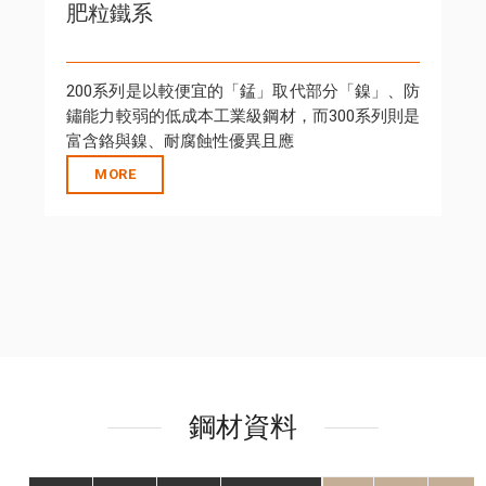
麻田散鐵系
天生具有磁性，不含鎳或僅含微量鎳，雖然綜合
抗腐蝕能力稍遜於300系列，但在特殊加工與耐磨
領域表現出色。 410:刀
MORE
鋼材資料