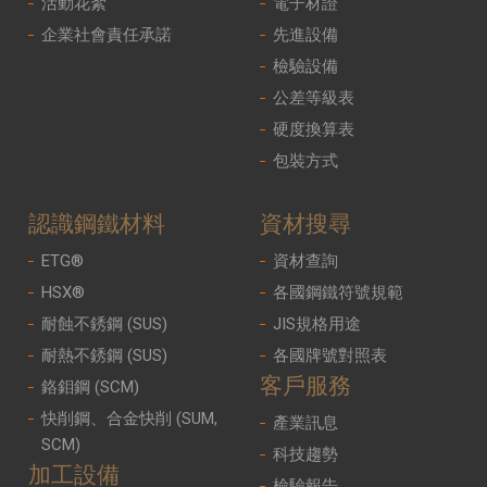
活動花絮
電子材證
企業社會責任承諾
先進設備
檢驗設備
公差等級表
硬度換算表
包裝方式
認識鋼鐵材料
資材搜尋
ETG®
資材查詢
HSX®
各國鋼鐵符號規範
耐蝕不銹鋼 (SUS)
JIS規格用途
耐熱不銹鋼 (SUS)
各國牌號對照表
客戶服務
鉻鉬鋼 (SCM)
快削鋼、合金快削 (SUM,
產業訊息
SCM)
科技趨勢
加工設備
檢驗報告