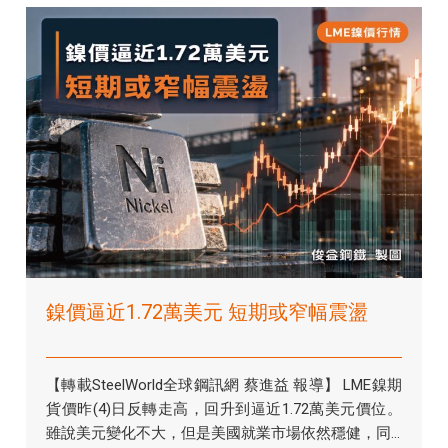
鎳價逼近1.72萬美元 短期或窄幅震盪
【轉載SteelWorld全球鋼訊網 蔡進益 報導】 LME鎳期
貨價昨(4)日反轉走高，回升到逼近1.72萬美元價位。
雖說美元變化不大，但是美國就業市場依然穩健，同...