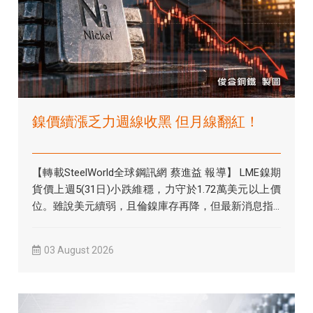
鎳價續漲乏力週線收黑 但月線翻紅！
【轉載SteelWorld全球鋼訊網 蔡進益 報導】 LME鎳期
貨價上週5(31日)小跌維穩，力守於1.72萬美元以上價
位。雖說美元續弱，且倫鎳庫存再降，但最新消息指...
03 August 2026