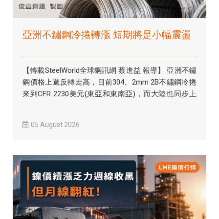
亞洲不鏽鋼冷捲轉漲 短期將是小幅震盪
【轉載SteelWorld全球鋼訊網 蔡進益 報導】 亞洲不鏽
鋼價格上週反轉走高，目前304、2mm 2B不鏽鋼冷捲
來到CFR 2230美元(東亞和東南亞)，而大陸也同步上
揚，...
05 August 2026