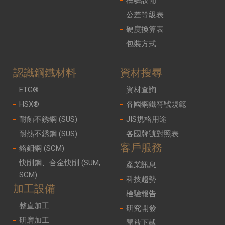
公差等級表
硬度換算表
包裝方式
認識鋼鐵材料
資材搜尋
ETG®
資材查詢
HSX®
各國鋼鐵符號規範
耐蝕不銹鋼 (SUS)
JIS規格用途
耐熱不銹鋼 (SUS)
各國牌號對照表
客戶服務
鉻鉬鋼 (SCM)
快削鋼、合金快削 (SUM,
產業訊息
SCM)
科技趨勢
加工設備
檢驗報告
整直加工
研究開發
研磨加工
開放下載