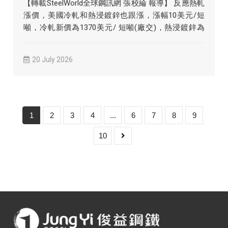
【轉載SteelWorld全球鋼訊網 張校綸 報導】 反應熱軋
漲價，美國冷軋和熱浸鍍鋅也跟漲，漲幅10美元/短
噸，冷軋新價為1370美元/ 短噸(廠交)，熱浸鍍鋅為
13...
20 July 2026
1
2
3
4
...
6
7
8
9
10