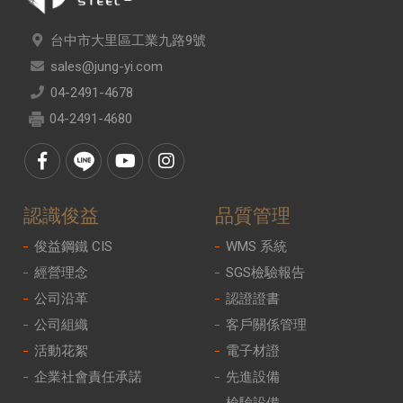
台中市大里區工業九路9號
sales@jung-yi.com
04-2491-4678
04-2491-4680
認識俊益
品質管理
俊益鋼鐵 CIS
WMS 系統
經營理念
SGS檢驗報告
公司沿革
認證證書
公司組織
客戶關係管理
活動花絮
電子材證
企業社會責任承諾
先進設備
檢驗設備