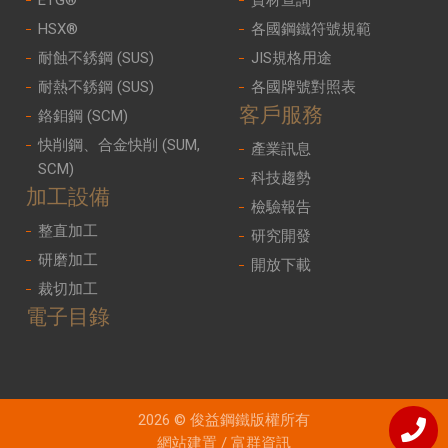
ETG®
資材查詢
HSX®
各國鋼鐵符號規範
耐蝕不銹鋼 (SUS)
JIS規格用途
耐熱不銹鋼 (SUS)
各國牌號對照表
客戶服務
鉻鉬鋼 (SCM)
快削鋼、合金快削 (SUM,
產業訊息
SCM)
科技趨勢
加工設備
檢驗報告
整直加工
研究開發
研磨加工
開放下載
裁切加工
電子目錄
2026 © 俊益鋼鐵版權所有
網站建置
/
富群資訊