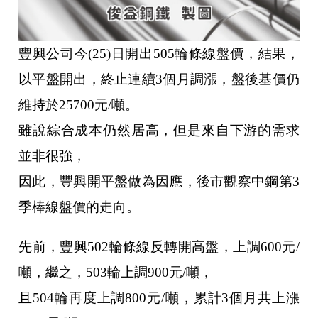
豐興公司今(25)日開出505輪條線盤價，結果，
以平盤開出，終止連續3個月調漲，盤後基價仍
維持於25700元/噸。
雖說綜合成本仍然居高，但是來自下游的需求
並非很強，
因此，豐興開平盤做為因應，後市觀察中鋼第3
季棒線盤價的走向。
先前，豐興502輪條線反轉開高盤，上調600元/
噸，繼之，503輪上調900元/噸，
且504輪再度上調800元/噸，累計3個月共上漲