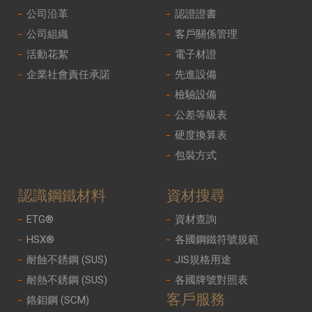
公司沿革
認證證書
公司組織
客戶關係管理
活動花絮
電子材證
企業社會責任承諾
先進設備
檢驗設備
公差等級表
硬度換算表
包裝方式
認識鋼鐵材料
資材搜尋
ETG®
資材查詢
HSX®
各國鋼鐵符號規範
耐蝕不銹鋼 (SUS)
JIS規格用途
耐熱不銹鋼 (SUS)
各國牌號對照表
客戶服務
鉻鉬鋼 (SCM)