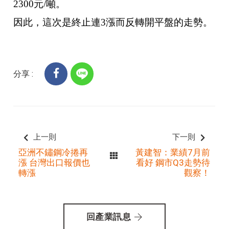
2300元/噸。
因此，這次是終止連3漲而反轉開平盤的走勢。
分享 :
上一則
下一則
亞洲不鏽鋼冷捲再
黃建智：業績7月前
漲 台灣出口報價也
看好 鋼市Q3走勢待
轉漲
觀察！
回產業訊息