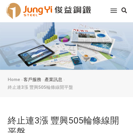
toggle
navigati
Home
客戶服務
產業訊息
終止連3漲 豐興505輪條線開平盤
終止連3漲 豐興505輪條線開
平盤