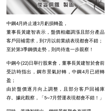
中鋼4月終止連3月虧損轉盈，
董事長黃建智表示，盤價相繼調漲且部分產品
客戶回補需求，到7月以前業績表現都會不錯；
至於第3季鋼價走勢，則尚待進一步親察！
中鋼今(22)日舉行股東會，董事長黃建智於會前
受訪時指出，鋼市景氣好轉，中鋼4月已經轉
盈；
由於盤價逐月向上調整，且部分客戶回補庫
存。據此觀察，「5~7月營運表現都會不錯！」