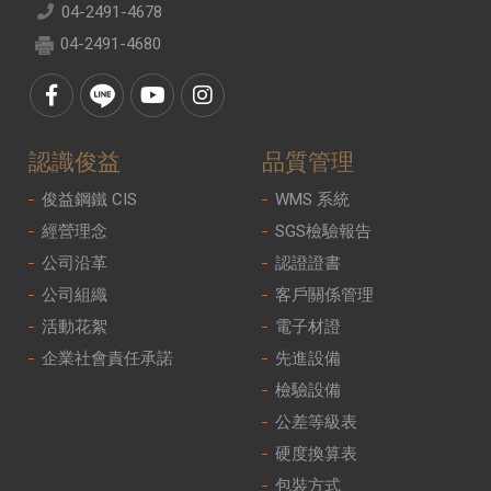
04-2491-4678
04-2491-4680
認識俊益
品質管理
俊益鋼鐵 CIS
WMS 系統
經營理念
SGS檢驗報告
公司沿革
認證證書
公司組織
客戶關係管理
活動花絮
電子材證
企業社會責任承諾
先進設備
檢驗設備
公差等級表
硬度換算表
包裝方式