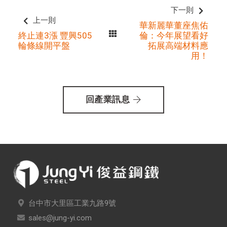
下一則
上一則
華新麗華董座焦佑
終止連3漲 豐興505
倫：今年展望看好
輪條線開平盤
拓展高端材料應
用！
回產業訊息
台中市大里區工業九路9號
sales@jung-yi.com