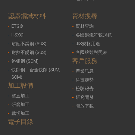
認識鋼鐵材料
資材搜尋
ETG®
資材查詢
HSX®
各國鋼鐵符號規範
耐蝕不銹鋼 (SUS)
JIS規格用途
耐熱不銹鋼 (SUS)
各國牌號對照表
客戶服務
鉻鉬鋼 (SCM)
快削鋼、合金快削 (SUM,
產業訊息
SCM)
科技趨勢
加工設備
檢驗報告
整直加工
研究開發
研磨加工
開放下載
裁切加工
電子目錄