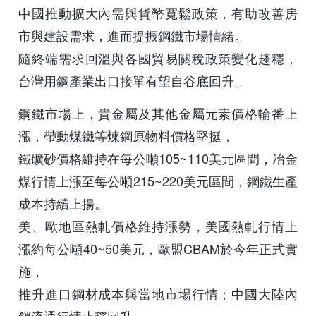
中國推動擴大內需與貨幣寬鬆政策，有助改善房
市與建設需求，進而提振鋼鐵市場情緒。
隨終端需求回溫與各國貿易關稅政策變化趨穩，
台灣用鋼產業出口接單有望自谷底回升。
鋼鐵市場上，貴金屬及其他金屬元素價格輪番上
漲，帶動煤鐵等煉鋼原物料價格堅挺，
鐵礦砂價格維持在每公噸105~110美元區間，冶金
煤行情上漲至每公噸215~220美元區間，鋼鐵生產
成本持續上揚。
美、歐地區熱軋價格維持漲勢，美國熱軋行情上
漲約每公噸40~50美元，歐盟CBAM於今年正式實
施，
推升進口鋼材成本與當地市場行情；中國大陸內