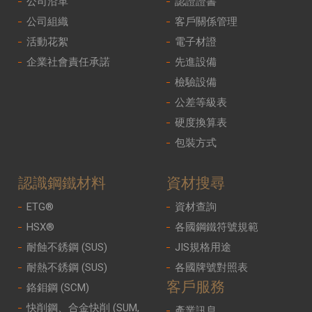
公司沿革
認證證書
公司組織
客戶關係管理
活動花絮
電子材證
企業社會責任承諾
先進設備
檢驗設備
公差等級表
硬度換算表
包裝方式
認識鋼鐵材料
資材搜尋
ETG®
資材查詢
HSX®
各國鋼鐵符號規範
耐蝕不銹鋼 (SUS)
JIS規格用途
耐熱不銹鋼 (SUS)
各國牌號對照表
客戶服務
鉻鉬鋼 (SCM)
快削鋼、合金快削 (SUM,
產業訊息