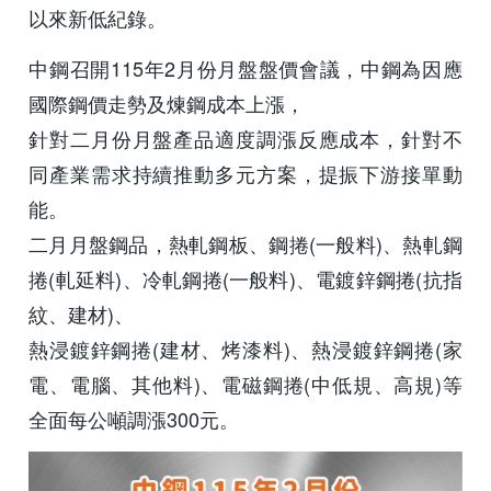
以來新低紀錄。
中鋼召開115年2月份月盤盤價會議，中鋼為因應
國際鋼價走勢及煉鋼成本上漲，
針對二月份月盤產品適度調漲反應成本，針對不
同產業需求持續推動多元方案，提振下游接單動
能。
二月月盤鋼品，熱軋鋼板、鋼捲(一般料)、熱軋鋼
捲(軋延料)、冷軋鋼捲(一般料)、電鍍鋅鋼捲(抗指
紋、建材)、
熱浸鍍鋅鋼捲(建材、烤漆料)、熱浸鍍鋅鋼捲(家
電、電腦、其他料)、電磁鋼捲(中低規、高規)等
全面每公噸調漲300元。