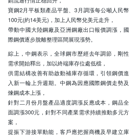
銷流通行情止穩回升，
寶鋼2月平板類產品平盤、3月調漲每公噸人民幣
100元(約14美元)，加上人民幣兌美元走升，
帶動中國大陸鋼廠及亞洲鋼廠出口報價調漲，國
際鋼價逐步脫離整理區間展現漲勢。
綜上，中鋼表示，全球鋼市歷經去年調節，剛性
需求開始釋出，加以終端庫存位處低檔，
供需結構改善有助啟動補庫存循環，引領鋼價進
入新一輪上升週期。中鋼為因應國際鋼價走勢及
煉鋼成本上漲，
針對二月份月盤產品適度調漲反應成本，鋼品全
面調漲300元，針對不同產業需求持續推動多元方
案，
提振下游接單動能，客戶應把握商機及早建立庫