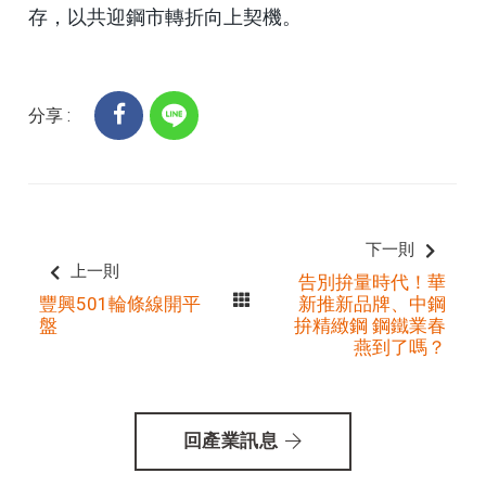
存，以共迎鋼市轉折向上契機。
分享 :
下一則
上一則
告別拚量時代！華
豐興501輪條線開平
新推新品牌、中鋼
盤
拚精緻鋼 鋼鐵業春
燕到了嗎？
回產業訊息