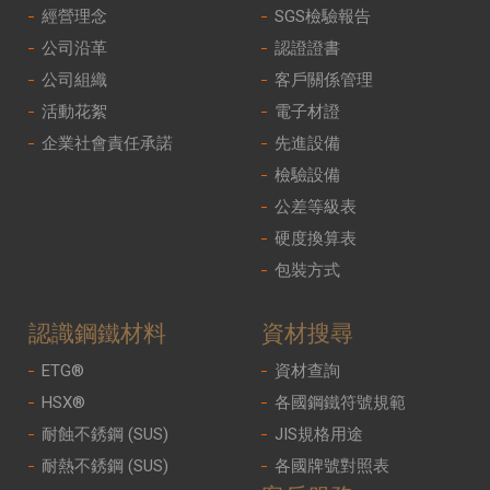
經營理念
SGS檢驗報告
公司沿革
認證證書
公司組織
客戶關係管理
活動花絮
電子材證
企業社會責任承諾
先進設備
檢驗設備
公差等級表
硬度換算表
包裝方式
認識鋼鐵材料
資材搜尋
ETG®
資材查詢
HSX®
各國鋼鐵符號規範
耐蝕不銹鋼 (SUS)
JIS規格用途
耐熱不銹鋼 (SUS)
各國牌號對照表