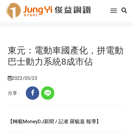
Home
客戶服務
科技趨勢
toggle
東元：電動車國產化，拼電動巴士動力系統8成市佔
navigati
東元：電動車國產化，拼電動
巴士動力系統8成市佔
2022/05/23
分享 :
【轉載MoneyDJ新聞 / 記者 羅毓嘉 報導】