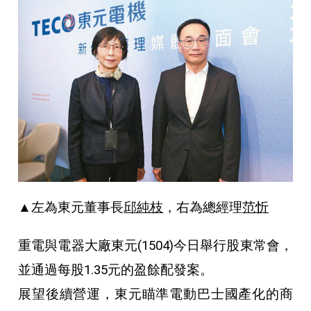
▲左為東元董事長
邱純枝
，右為總經理
范忻
重電與電器大廠東元(1504)今日舉行股東常會，
並通過每股1.35元的盈餘配發案。
展望後續營運，東元瞄準電動巴士國產化的商