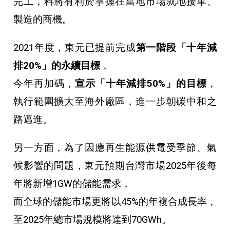
完工，料將有利於掌握在當地市場就地接單、
製造的商機。
2021年度，東元已提前完成
第一階段「十年減
排20%」的永續目標
，
今年再加碼，
宣示「十年減排50%」的目標
，
執行範圍擴大至海外廠區，進一步朝碳中和之
路邁進。
另一方面，為了因應再生能源供電受季節、氣
候影響的問題，東元預期台灣市場2025年後每
年將新增1GW的儲能需求，
而全球的儲能市場更將以45%的年複合成長率，
至2025年總市場規模將達到70GWh。