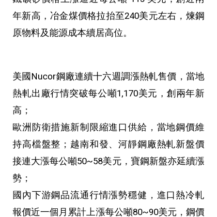
年新高，冶金煤價格拉抬至240美元左右，煉鋼
原物料及能源成本續居高位。
美國Nucor鋼廠連續十六週調漲熱軋售價，當地
熱軋出廠行情突破每公噸1,170美元，創兩年新
高；
歐洲防衛措施新制限縮進口供給，當地鋼價維
持高檔盤整；越南和發、河靜鋼廠熱軋新盤價
接連大漲每公噸50~58美元，寶鋼新盤亦延續漲
勢；
國內下游鋼品流通行情漲勢穩健，進口熱冷軋
報價近一個月累計上漲每公噸80~90美元，鋼價