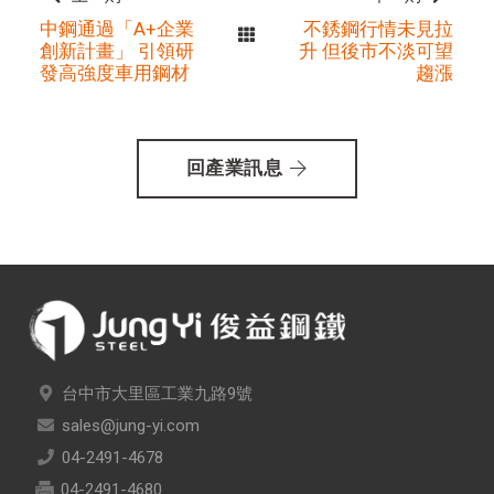
中鋼通過「A+企業
不銹鋼行情未見拉
創新計畫」 引領研
升 但後市不淡可望
發高強度車用鋼材
趨漲
回產業訊息
台中市大里區工業九路9號
sales@jung-yi.com
04-2491-4678
04-2491-4680