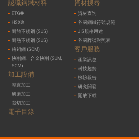
認識鋼鐵材料
資材搜尋
ETG®
資材查詢
HSX®
各國鋼鐵符號規範
耐蝕不銹鋼 (SUS)
JIS規格用途
耐熱不銹鋼 (SUS)
各國牌號對照表
客戶服務
鉻鉬鋼 (SCM)
快削鋼、合金快削 (SUM,
產業訊息
SCM)
科技趨勢
加工設備
檢驗報告
整直加工
研究開發
研磨加工
開放下載
裁切加工
電子目錄