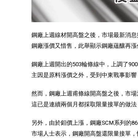
鋼廠上週線材開高盤之後，市場最新消息
鋼廠漲價又惜售，此舉顯示鋼廠蘊釀再漲
鋼廠上週開出的503輪條線中，上調了90
主因是原料漲價之外，受到中東戰事影響
然而，鋼廠上週甫條線開高盤之後，市場
這已是連續兩個月都採取限量接單的做法，
另外，由於鉬價上漲，鋼廠SCM系列的8
市場人士表示，鋼廠開高盤還限量接單，