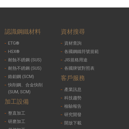
認識鋼鐵材料
資材搜尋
ETG®
資材查詢
HSX®
各國鋼鐵符號規範
耐蝕不銹鋼 (SUS)
JIS規格用途
耐熱不銹鋼 (SUS)
各國牌號對照表
鉻鉬鋼 (SCM)
客戶服務
快削鋼、合金快削
產業訊息
(SUM, SCM)
科技趨勢
加工設備
檢驗報告
整直加工
研究開發
研磨加工
開放下載