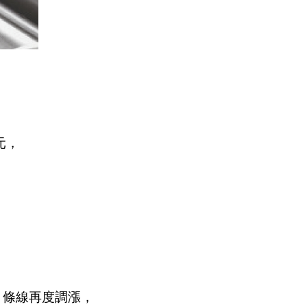
元，
月條線再度調漲，