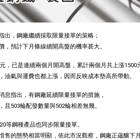
指出，鋼廠繼續採取限量接單的策略；
價，預計下月條線續開高盤的機率甚大。
0元，已是連續兩個月開高盤，累計兩個月共上漲1500
，油氣與運費也都上漲，因而反映成本墊高所帶動。
消息指出，有鋼廠延續限量接單的措施，
且503輪配發數量與502輪相差無幾。
620等鋼種產品也同步限量接單。
惜售的態勢相當明顯，依此市況觀察，鋼廠正蘊釀下