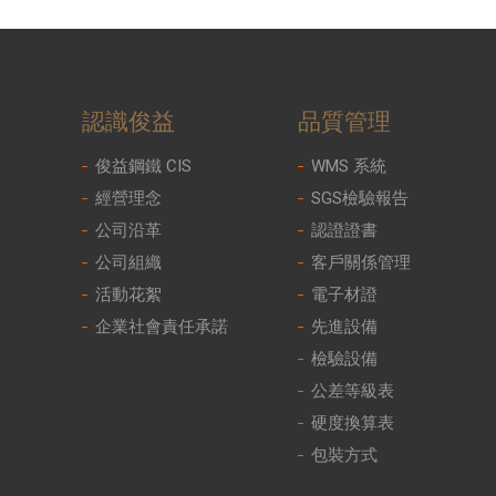
認識俊益
品質管理
俊益鋼鐵 CIS
WMS 系統
經營理念
SGS檢驗報告
公司沿革
認證證書
公司組織
客戶關係管理
活動花絮
電子材證
企業社會責任承諾
先進設備
檢驗設備
公差等級表
硬度換算表
包裝方式