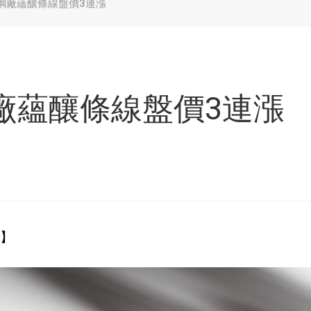
鋼廠蘊釀條線盤價3連漲
廠蘊釀條線盤價3連漲
導】