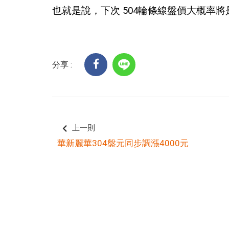
也就是說，下次 504輪條線盤價大概率
分享 :
上一則
華新麗華304盤元同步調漲4000元