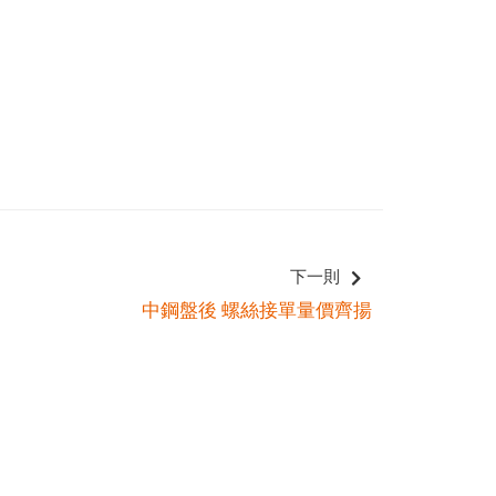
下一則
中鋼盤後 螺絲接單量價齊揚