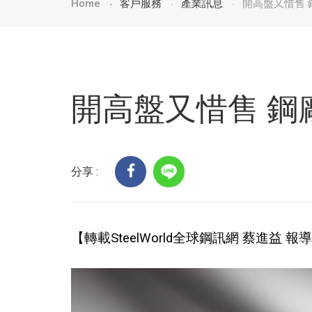
Home
客戶服務
產業訊息
開高盤又惜售 
開高盤又惜售 鋼
分享 :
【轉載SteelWorld全球鋼訊網 蔡進益 報