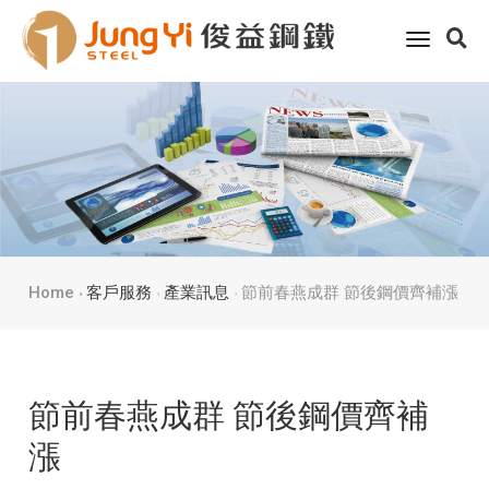
toggle
navigati
Home
客戶服務
產業訊息
節前春燕成群 節後鋼價齊補漲
節前春燕成群 節後鋼價齊補
漲