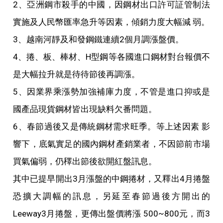
2、亞洲鋼市殺手的中國，因鋼材出口許可証管制法
實施及人民幣匯率急升等因素，傾銷力度大幅減 弱。
3、越南河靜及和發鋼鐵連續2個月調漲盤價。
4、捲、板、棒材、H型鋼等各國進口鋼材對台報價不
是大幅拉升就是待待節後再調漲。
5、因業界乘漲勢加強補庫力度，不管是進口抑或是
國產品現貨鋼材皆出現缺料欠番問題。
6、春節過後又是傳統鋼材需求旺季。等上述因素 影
響下，底氣實足的國內鋼材產銷業者，不因節前市場
買氣偏弱，仍䆁出節後欲開紅盤訊息。
其中已提早開出3月漲盤的中鋼捲材，又釋出4月捲盤
恐擴大調幅的訊息，另延至春節過後方開出的
Leeway3月捲盤，更傳出盤價將漲 500~800元，而3