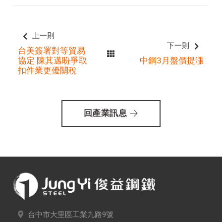
上一則
下一則
台美簽署對等貿易
協定 陳其邁盼爭取
中鋼3月盤價提漲
扣件業更優關稅
回產業訊息
台中市大里區工業九路9號