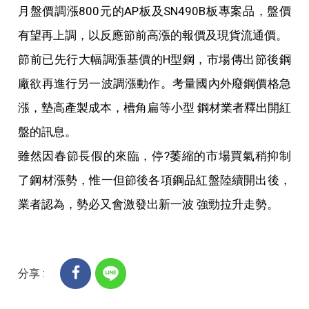
月盤價調漲800元的AP板及SN490B板專案品，盤價
有望再上調，以反應節前高漲的報價及現貨流通價。
節前已先行大幅調漲基價的H型鋼，市場傳出節後鋼
廠欲再進行另一波調漲動作。考量國內外廢鋼價格急
漲，墊高產製成本，槽角扁等小型 鋼材業者釋出開紅
盤的訊息。
雖然因春節長假的來臨，停?萎縮的市場買氣稍抑制
了鋼材漲勢，惟一但節後各項鋼品紅盤陸續開出後，
業者認為，勢必又會激發出新一波 強勁拉升走勢。
分享 :