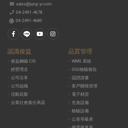
sales@jung-yi.com
04-2491-4678
04-2491-4680
認識俊益
品質管理
俊益鋼鐵 CIS
WMS 系統
經營理念
SGS檢驗報告
公司沿革
認證證書
公司組織
客戶關係管理
活動花絮
電子材證
企業社會責任承諾
先進設備
檢驗設備
公差等級表
硬度換算表