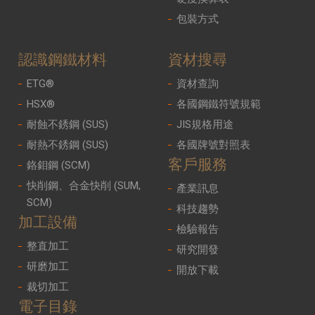
包裝方式
認識鋼鐵材料
資材搜尋
ETG®
資材查詢
HSX®
各國鋼鐵符號規範
耐蝕不銹鋼 (SUS)
JIS規格用途
耐熱不銹鋼 (SUS)
各國牌號對照表
客戶服務
鉻鉬鋼 (SCM)
快削鋼、合金快削 (SUM,
產業訊息
SCM)
科技趨勢
加工設備
檢驗報告
整直加工
研究開發
研磨加工
開放下載
裁切加工
電子目錄