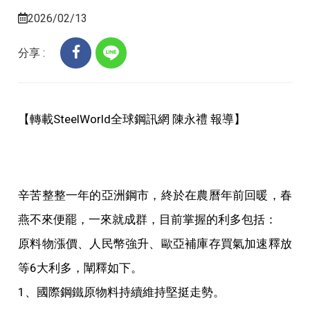
2026/02/13
分享 :
【轉載SteelWorld全球鋼訊網 陳永禮 報導】
辛苦整整一年的亞洲鋼市，終於在農曆年前回暖，春
燕不來便罷，一來就成群，目前掌握的利多包括：
原料物漲價、人民幣強升、歐亞補庫存買氣加速釋放
等6大利多，闡釋如下。
1、國際鋼鐵原物料持續維持堅挺走勢。