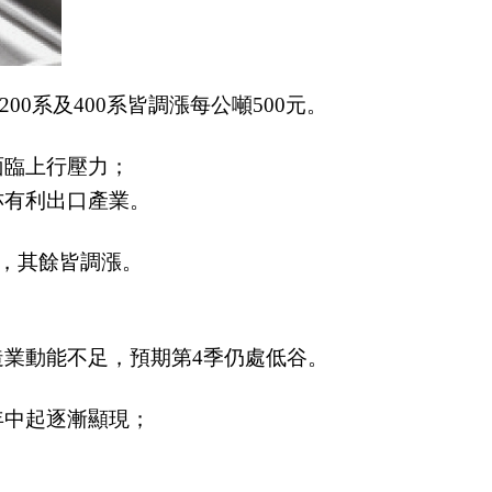
200系及400系皆調漲每公噸500元。
面臨上行壓力；
亦有利出口產業。
外，其餘皆調漲。
業動能不足，預期第4季仍處低谷。
年中起逐漸顯現；