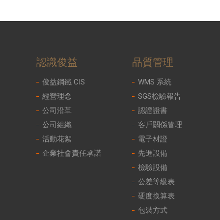
認識俊益
品質管理
俊益鋼鐵 CIS
WMS 系統
經營理念
SGS檢驗報告
公司沿革
認證證書
公司組織
客戶關係管理
活動花絮
電子材證
企業社會責任承諾
先進設備
檢驗設備
公差等級表
硬度換算表
包裝方式