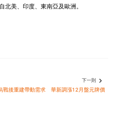
將來自北美、印度、東南亞及歐洲。
下一則
烏戰後重建帶動需求 華新調漲12月盤元牌價