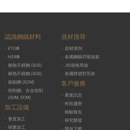
認識鋼鐵材料
資材搜尋
ETG®
資材查詢
HSX®
各國鋼鐵符號規範
耐蝕不銹鋼 (SUS)
JIS規格用途
耐熱不銹鋼 (SUS)
各國牌號對照表
鉻鉬鋼 (SCM)
客戶服務
快削鋼、合金快削
產業訊息
(SUM, SCM)
科技趨勢
加工設備
檢驗報告
整直加工
研究開發
研磨加工
開放下載