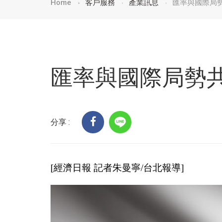
Home
客戶服務
產業訊息
匯率與國際局
匯率與國際局勢
分享 :
[經濟日報 記者朱曼寧/台北報導]