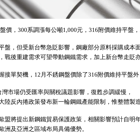
盤價，300系調漲每公噸1,000元，316附價維持平盤，
平盤，但受新台幣急貶影響，鋼廠部分原料採購成本
，戰後重建需求可望帶動鋼鐵需求，加上新台幣走貶
接單契機，12月不銹鋼盤價除了316附價維持平盤
台灣市場仍受匯率與關稅議題影響，復甦步調緩慢，
大陸反內捲政策發布新一輪鋼鐵產能限制，惟整體製造
歐盟將提出新鋼鐵貿易保護政策，相關影響預計自明
歐洲及亞洲之區域布局具備優勢。