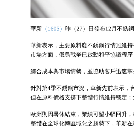
華新
（1605）
昨（27）日發布12月不銹鋼
華新表示，主要原料廢不銹鋼行情雖維持
市場方面，俄烏戰爭已啟動和平協議程序
綜合成本與市場情勢，並協助客戶迅速掌握
針對第4季不銹鋼市況，華新先前表示，
但在原料價格支撐下整體行情維持穩定；
歐洲則因暑休結束，業績可望小幅回升，
整體在全球化轉區域化之趨勢下，華新在