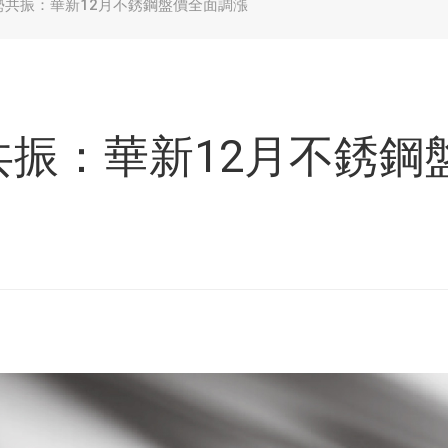
勢共振：華新12月不銹鋼盤價全面調漲
共振：華新12月不銹鋼