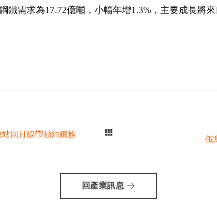
鋼鐵需求為17.72億噸，小幅年增1.3%，主要成長
日站回月線帶動鋼鐵族
俄
回產業訊息