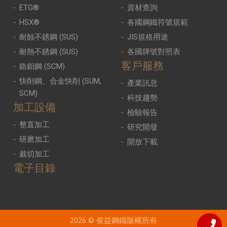
ETG®
資材查詢
HSX®
各國鋼鐵符號規範
耐蝕不銹鋼 (SUS)
JIS規格用途
耐熱不銹鋼 (SUS)
各國牌號對照表
客戶服務
鉻鉬鋼 (SCM)
快削鋼、合金快削 (SUM,
產業訊息
SCM)
科技趨勢
加工設備
檢驗報告
整直加工
研究開發
研磨加工
開放下載
裁切加工
電子目錄
2026 © 俊益鋼鐵版權所有