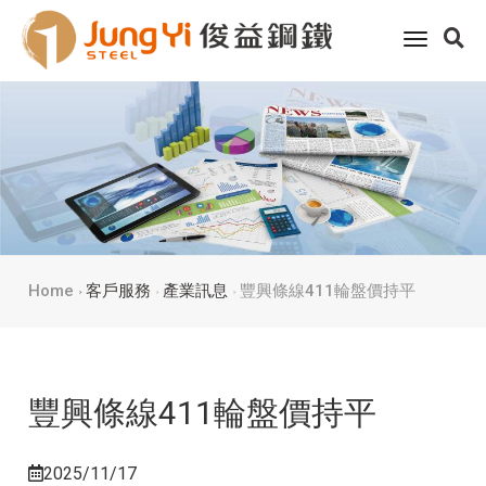
toggle
navigati
Home
客戶服務
產業訊息
豐興條線411輪盤價持平
豐興條線411輪盤價持平
2025/11/17