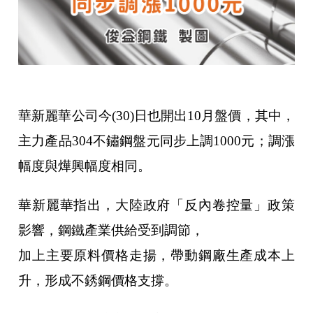
華新麗華公司今(30)日也開出10月盤價，其中，
主力產品304不鏽鋼盤元同步上調1000元；調漲
幅度與燁興幅度相同。
華新麗華指出，大陸政府「反內卷控量」政策
影響，鋼鐵產業供給受到調節，
加上主要原料價格走揚，帶動鋼廠生產成本上
升，形成不銹鋼價格支撐。