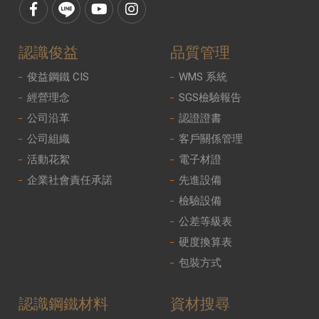
認識俊益
品質管理
俊益鋼鐵 CIS
WMS 系統
經營理念
SGS檢驗報告
公司沿革
認證證書
公司組織
客戶關係管理
活動花絮
電子材證
企業社會責任承諾
先進設備
檢驗設備
公差等級表
硬度換算表
包裝方式
認識鋼鐵材料
資材搜尋