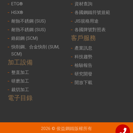
ETG®
資材查詢
HSX®
各國鋼鐵符號規範
耐蝕不銹鋼 (SUS)
JIS規格用途
耐熱不銹鋼 (SUS)
各國牌號對照表
客戶服務
鉻鉬鋼 (SCM)
快削鋼、合金快削 (SUM,
產業訊息
SCM)
科技趨勢
加工設備
檢驗報告
整直加工
研究開發
研磨加工
開放下載
裁切加工
電子目錄
2026 © 俊益鋼鐵版權所有