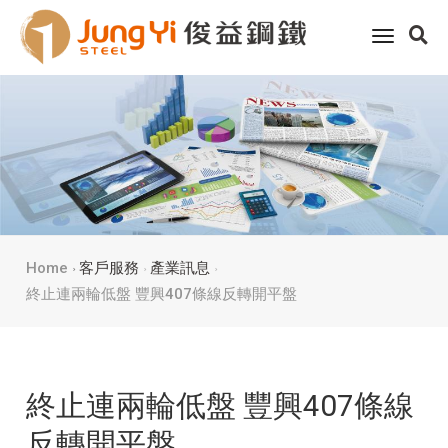
toggle
navigati
Home
客戶服務
產業訊息
終止連兩輪低盤 豐興407條線反轉開平盤
終止連兩輪低盤 豐興407條線
反轉開平盤