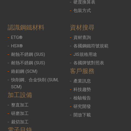
硬度換算表
包裝方式
認識鋼鐵材料
資材搜尋
ETG®
資材查詢
HSX®
各國鋼鐵符號規範
耐蝕不銹鋼 (SUS)
JIS規格用途
耐熱不銹鋼 (SUS)
各國牌號對照表
客戶服務
鉻鉬鋼 (SCM)
快削鋼、合金快削 (SUM,
產業訊息
SCM)
科技趨勢
加工設備
檢驗報告
整直加工
研究開發
研磨加工
開放下載
裁切加工
電子目錄