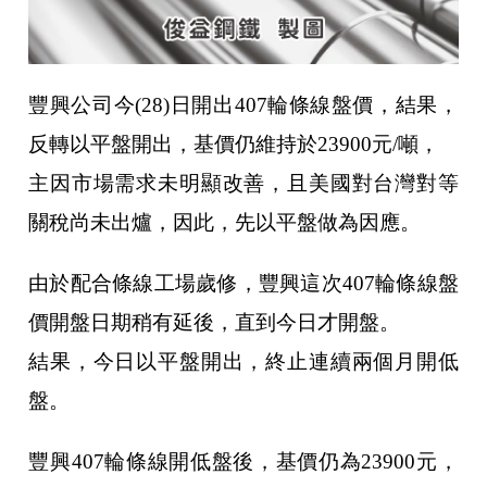
豐興公司今(28)日開出407輪條線盤價，結果，
反轉以平盤開出，基價仍維持於23900元/噸，
主因市場需求未明顯改善，且美國對台灣對等
關稅尚未出爐，因此，先以平盤做為因應。
由於配合條線工場歲修，豐興這次407輪條線盤
價開盤日期稍有延後，直到今日才開盤。
結果，今日以平盤開出，終止連續兩個月開低
盤。
豐興407輪條線開低盤後，基價仍為23900元，