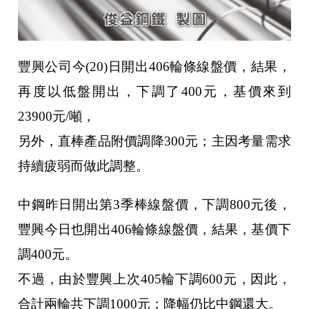
豐興公司今(20)日開出406輪條線盤價，結果，
再度以低盤開出，下調了400元，基價來到
23900元/噸，
另外，直棒產品附價調降300元；主因考量需求
持續疲弱而做此調整。
中鋼昨日開出第3季棒線盤價，下調800元後，
豐興今日也開出406輪條線盤價，結果，基價下
調400元。
不過，由於豐興上次405輪下調600元，因此，
合計兩輪共下調1000元；降幅仍比中鋼還大。