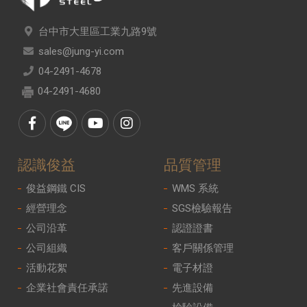
台中市大里區工業九路9號
sales@jung-yi.com
04-2491-4678
04-2491-4680
認識俊益
品質管理
俊益鋼鐵 CIS
WMS 系統
經營理念
SGS檢驗報告
公司沿革
認證證書
公司組織
客戶關係管理
活動花絮
電子材證
企業社會責任承諾
先進設備