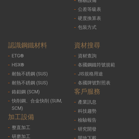
檢驗設備
公差等級表
硬度換算表
包裝方式
認識鋼鐵材料
資材搜尋
ETG®
資材查詢
HSX®
各國鋼鐵符號規範
耐蝕不銹鋼 (SUS)
JIS規格用途
耐熱不銹鋼 (SUS)
各國牌號對照表
客戶服務
鉻鉬鋼 (SCM)
快削鋼、合金快削 (SUM,
產業訊息
SCM)
科技趨勢
加工設備
檢驗報告
整直加工
研究開發
研磨加工
開放下載