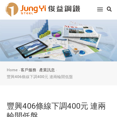
toggle
navigati
Home
客戶服務
產業訊息
豐興406條線下調400元 連兩輪開低盤
豐興406條線下調400元 連兩
輪開低盤