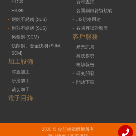
ETG®
資材查詢
HSX®
各國鋼鐵符號規範
耐蝕不銹鋼 (SUS)
JIS規格用途
耐熱不銹鋼 (SUS)
各國牌號對照表
客戶服務
鉻鉬鋼 (SCM)
快削鋼、合金快削 (SUM,
產業訊息
SCM)
科技趨勢
加工設備
檢驗報告
整直加工
研究開發
研磨加工
開放下載
裁切加工
電子目錄
2026 © 俊益鋼鐵版權所有