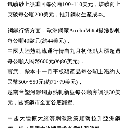
鐵礦砂上漲重回每公噸100~110美元，煤礦向上
突破每公噸200美元，推升鋼材生產成本。
鋼鐵行情方面，歐洲鋼廠ArcelorMittal提漲熱軋
每公噸40歐元(約44美元)，
中國大陸熱軋流通行情自九月初低點大漲超過
每公噸人民幣600元(約86美元)，
寶武、鞍本十一月平板類產品每公噸上漲約人
民幣500~550元(約71~79美元)，
越南台塑河靜鋼廠熱軋新盤每公噸亦調漲30美
元，國際鋼市全面谷底翻揚。
中國大陸擴大經濟刺激政策順勢拉升亞洲鋼