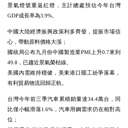
景氣燈號重返紅燈，主計總處預估今年台灣
GDP成長率為3.9%。
中國大陸經濟振興政策利多齊發，提振市場信
心，帶動原料價格大漲；
國統局公布九月份中國製造業PMI上升0.7來到
49.8，已趨近景氣榮枯線。
美國內需維持穩健，美東港口罷工紛爭落幕，
有利貿易物流回歸正軌。
台灣今年前三季汽車累積銷量達34.4萬台，同
比僅小幅滑落1.6%，汽車用鋼需求仍在相對高
位；