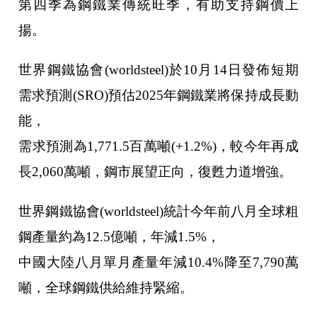
第四季為鋼鐵業傳統旺季，有助支持鋼價上
揚。
世界鋼鐵協會(worldsteel)於10月14日發佈短期
需求預測(SRO)預估2025年鋼鐵業將保持成長動
能，
需求預測為1,771.5百萬噸(+1.2%)，較今年再成
長2,060萬噸，鋼市展望正向，復甦力道增強。
世界鋼鐵協會(worldsteel)統計今年前八月全球粗
鋼產量約為12.5億噸，年減1.5%，
中國大陸八月單月產量年減10.4%降至7,790萬
噸，全球鋼鐵供給維持緊縮。