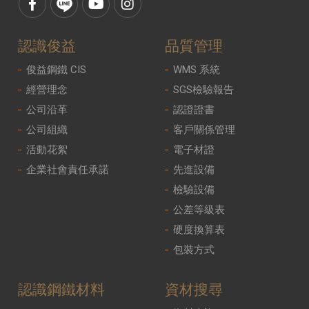
認識俊益
品質管理
俊益鋼鐵 CIS
WMS 系統
經營理念
SGS檢驗報告
公司沿革
認證證書
公司組織
客戶關係管理
活動花絮
電子材證
企業社會責任承諾
先進設備
檢驗設備
公差等級表
硬度換算表
包裝方式
認識鋼鐵材料
資材搜尋