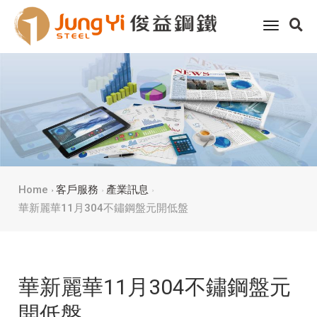
toggle
navigati
Home
客戶服務
產業訊息
華新麗華11月304不鏽鋼盤元開低盤
華新麗華11月304不鏽鋼盤元
開低盤