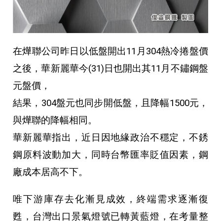
在燁聯公司昨日以低盤開出11月304熱冷捲盤價
之後，華新麗華今(31)日也開出其11月不鏽鋼盤
元盤價，
結果，304盤元也同步開低盤，且降幅1500元，
與燁聯的降幅相同。
華新麗華指出，近日因地緣政治不穩定，不銹
鋼原料波動加大，同時台幣匯率貶值因素，鋼
廠成本居高不下。
唯下游庫存去化漸見成效，終端需求逐漸復
甦，台灣出口景氣燈號已轉黃藍燈，在考量整