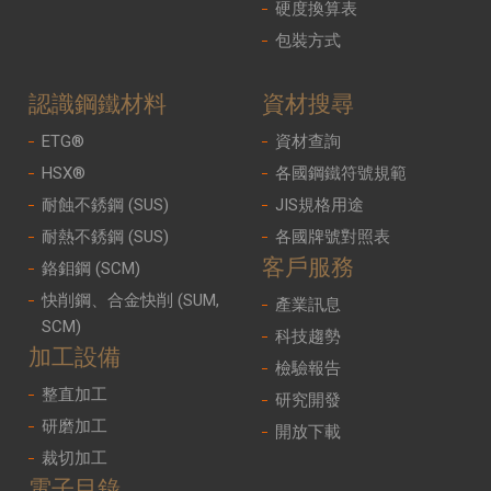
硬度換算表
包裝方式
認識鋼鐵材料
資材搜尋
ETG®
資材查詢
HSX®
各國鋼鐵符號規範
耐蝕不銹鋼 (SUS)
JIS規格用途
耐熱不銹鋼 (SUS)
各國牌號對照表
客戶服務
鉻鉬鋼 (SCM)
快削鋼、合金快削 (SUM,
產業訊息
SCM)
科技趨勢
加工設備
檢驗報告
整直加工
研究開發
研磨加工
開放下載
裁切加工
電子目錄