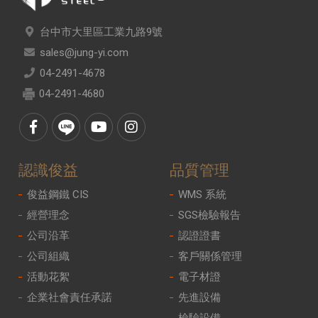
台中市大里區工業九路9號
sales@jung-yi.com
04-2491-4678
04-2491-4680
認識俊益
品質管理
俊益鋼鐵 CIS
WMS 系統
經營理念
SGS檢驗報告
公司沿革
認證證書
公司組織
客戶關係管理
活動花絮
電子材證
企業社會責任承諾
先進設備
檢驗設備