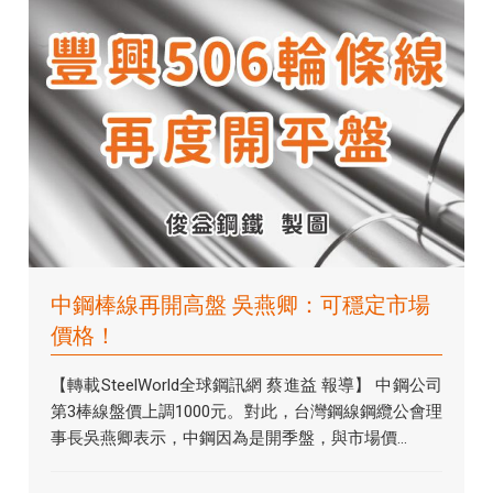
中鋼棒線再開高盤 吳燕卿：可穩定市場
價格！
【轉載SteelWorld全球鋼訊網 蔡進益 報導】 中鋼公司
第3棒線盤價上調1000元。對此，台灣鋼線鋼纜公會理
事長吳燕卿表示，中鋼因為是開季盤，與市場價...