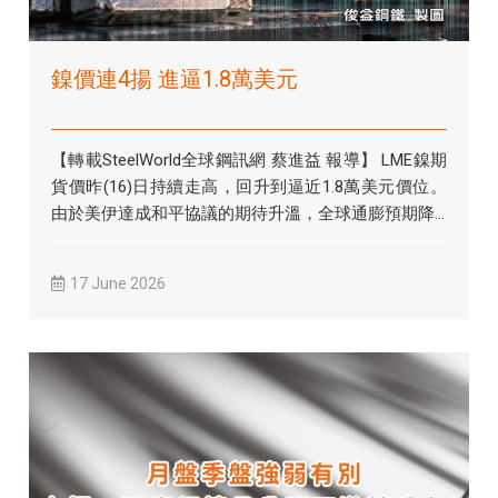
鎳價連4揚 進逼1.8萬美元
【轉載SteelWorld全球鋼訊網 蔡進益 報導】 LME鎳期
貨價昨(16)日持續走高，回升到逼近1.8萬美元價位。
由於美伊達成和平協議的期待升溫，全球通膨預期降...
17 June 2026