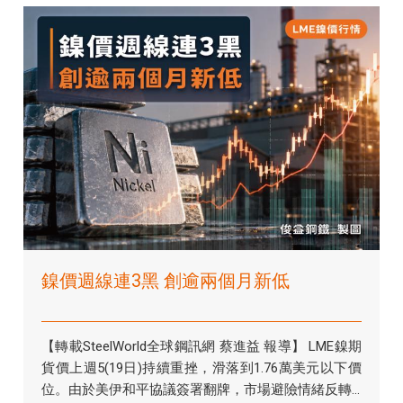
鎳價週線連3黑 創逾兩個月新低
【轉載SteelWorld全球鋼訊網 蔡進益 報導】 LME鎳期
貨價上週5(19日)持續重挫，滑落到1.76萬美元以下價
位。由於美伊和平協議簽署翻牌，市場避險情緒反轉...