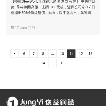
【轉載SteelWorld全球鋼訊網 蔡進益 報導】 中鋼昨日
第3季棒線開高盤、上調1000元後，豐興公司今(17)日
也開出506輪條線盤價，結果，以平盤開出，為連續...
17 June 2026
6
7
8
...
10
11
12
13
14
...