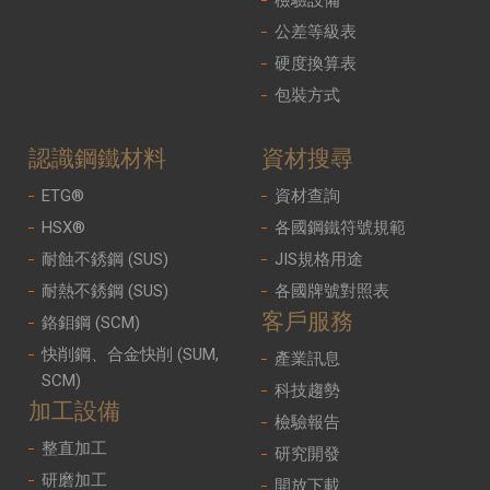
公差等級表
硬度換算表
包裝方式
認識鋼鐵材料
資材搜尋
ETG®
資材查詢
HSX®
各國鋼鐵符號規範
耐蝕不銹鋼 (SUS)
JIS規格用途
耐熱不銹鋼 (SUS)
各國牌號對照表
客戶服務
鉻鉬鋼 (SCM)
快削鋼、合金快削 (SUM,
產業訊息
SCM)
科技趨勢
加工設備
檢驗報告
整直加工
研究開發
研磨加工
開放下載