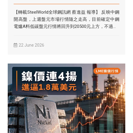
【轉載SteelWorld全球鋼訊網 蔡進益 報導】 反映中鋼
開高盤，上週盤元市場行情隨之走高，目前確定中鋼
電爐A料低碳盤元行情將回升到20500元上方，不過...
22 June 2026