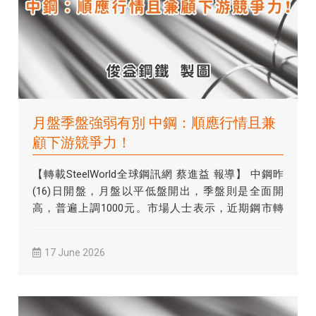
月盤季盤強弱有別 中鋼：順應行情且兼
顧下游競爭力！
【轉載SteelWorld全球鋼訊網 蔡進益 報導】 中鋼昨
(16)日開盤，月盤以平低盤開出，季盤則是全面開
高，普遍上調1000元。市場人士表示，近期鋼市轉
弱，...
17 June 2026