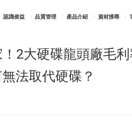
贏家！2大硬碟龍頭廠毛利率飆40%：HAMR是什麼？SSD為何無法
認識俊益
品質管理
產品介紹
資材搜尋
家！2大硬碟龍頭廠毛利率
何無法取代硬碟？