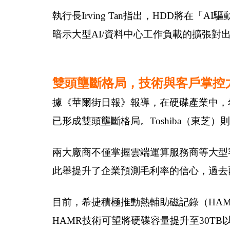
執行長Irving Tan指出，HDD將
暗示大型AI/資料中心工作負載的擴張對
雙頭壟斷格局，技術與客戶掌控
據《華爾街日報》報導，在硬碟產業中，
已形成雙頭壟斷格局。Toshiba（東芝）
兩大廠商不僅掌握雲端運算服務商等大型
此舉提升了企業預測毛利率的信心，過去
目前，希捷積極推動熱輔助磁記錄（HA
HAMR技術可望將硬碟容量提升至30TB