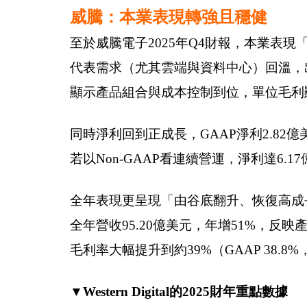
威騰：本業表現轉強且穩健
至於威騰電子2025年Q4財報，本業表現「
代表需求（尤其雲端與資料中心）回溫，出貨與價
顯示產品組合與成本控制到位，單位毛利
同時淨利回到正成長，GAAP淨利2.82億
若以Non-GAAP看連續營運，淨利達6.1
全年表現更呈現「由谷底翻升、恢復高成
全年營收95.20億美元，年增51%，
毛利率大幅提升到約39%（GAAP 38.8%，N
▼Western Digital的2025財年重點數據