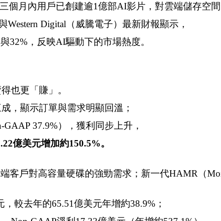
w為例，三個月內用戶已創建逾1億部AI影片，對雲端儲存空
estern Digital（威騰電子）最新財報顯示，
%與32%，反映AI驅動下的市場熱度。
賣得也更「賺」。
約三成，顯示訂單與需求明顯回溫；
n-GAAP 37.9%），獲利同步上升，
.22億美元增加約150.5%。
端客戶對高容量硬碟的強勁需求；新一代HAMR（Moz
美元，較去年的65.51億美元年增約38.9%；