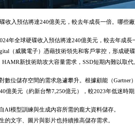
球硬碟收入預估將達240億美元，較去年成長一倍。哪些
024年全球硬碟收入預估將達240億美元，較去年成長
ern Digital（威騰電子）憑藉技術領先和客戶掌控，形
HAMR新技術助攻大容量需求，SSD短期內難以取代
數位儲存空間的需求急遽攀升。根據顧能（Gartner
將達240億美元（約新台幣7,250億元），較2023年低迷
自AI模型訓練與生成內容所需的龐大資料儲存。
產生的文字、圖片與影片也持續推高儲存需求。