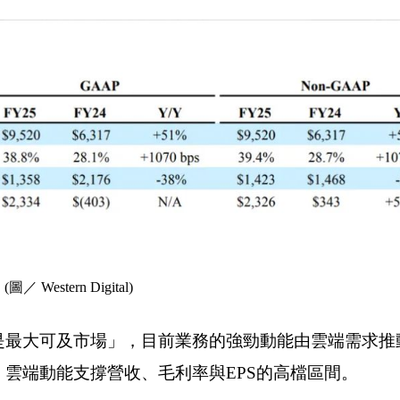
。(
圖／ Western Digital)
）是最大可及市場」，目前業務的強勁動能由雲端需求推
6展望中稱，雲端動能支撐營收、毛利率與EPS的高檔區間。