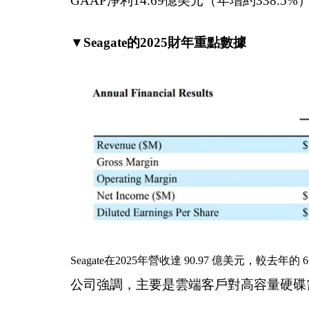
GAAP淨利14.69億美元（年增約338.5%
▼Seagate的2025財年重點數據
Seagate在2025年營收達 90.97 億美元，較去年的 65
公司強調，主要是雲端客戶對高容量硬碟