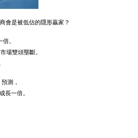
廠商會是被低估的隱形贏家？
一倍。
成硬碟市場雙頭壟斷。
。
）預測，
時期成長一倍。