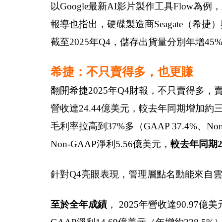
以Google最新AI影片製作工具Flo
報導也指出，硬碟製造商Seagate（希捷）與W
截至2025年Q4，儲存出貨量分別年增45
希捷：不只賣得多，也更賺
翻開希捷2025年Q4財報，不只賣得多，
營收達24.44億美元，較去年同期增加
毛利率拉高到37%多（GAAP 37.4%、No
Non-GAAP淨利5.56億美元，
較去年同期2
針對Q4亮眼表現，管理層點名動能來自雲
至於全年成績
， 2025年營收達90.97億