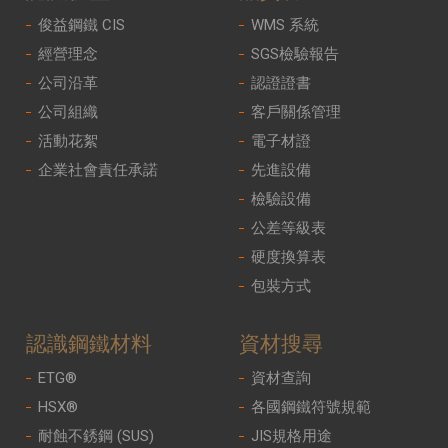
俊益鋼鐵 CIS
WMS 系統
經營理念
SGS檢驗報告
公司沿革
認證證書
公司組織
客戶關係管理
活動花絮
電子材證
企業社會責任承諾
先進設備
檢驗設備
公差等級表
硬度換算表
包裝方式
認識鋼鐵材料
資材搜尋
ETG®
資材查詢
HSX®
各國鋼鐵符號規範
耐蝕不銹鋼 (SUS)
JIS規格用途