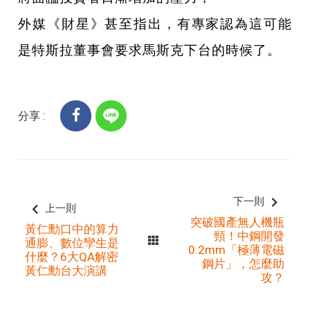
外媒《財星》甚至指出，有專家認為這可能
是特斯拉董事會要求馬斯克下台的時候了。
分享 :
下一則
上一則
突破國產無人機瓶
黃仁勳口中的算力
頸！中鋼開發
通膨、數位孿生是
0.2mm「極薄電磁
什麼？6大QA解密
鋼片」，怎麼助
黃仁勳台大演講
攻？