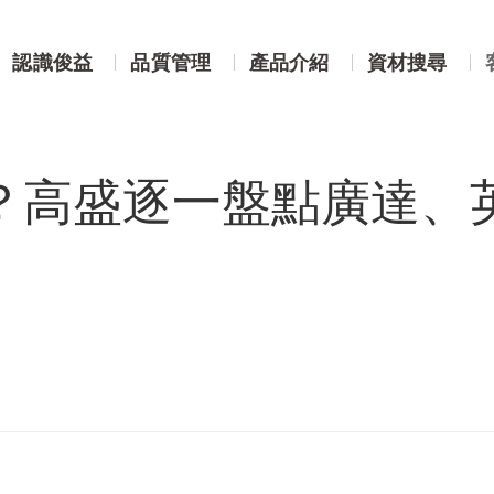
多少？高盛逐一盤點廣達、英業達、技嘉、奇鋐
認識俊益
品質管理
產品介紹
資材搜尋
少？高盛逐一盤點廣達