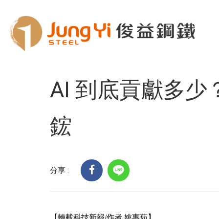
Home
客戶服務
科技趨勢
AI 到底貢獻
AI 到底貢獻多
鋐
分享 :
【轉載科技新報/作者 姚惠茹】