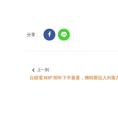
分享 :
上一則
台積電 N3P 明年下半量產，傳特斯拉入列客