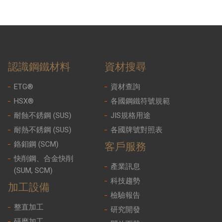
認識鋼鐵材料
資材搜尋
ETG®
資材查詢
HSX®
各國鋼鐵符號規範
耐蝕不銹鋼 (SUS)
JIS規格用途
耐熱不銹鋼 (SUS)
各國牌號對照表
鉻鉬鋼 (SCM)
客戶服務
快削鋼、合金快削
產業訊息
(SUM, SCM)
科技趨勢
加工設備
檢驗報告
整直加工
研究開發
研磨加工