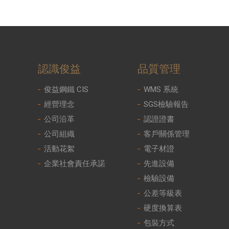
認識俊益
品質管理
俊益鋼鐵 CIS
WMS 系統
經營理念
SGS檢驗報告
公司沿革
認證證書
公司組織
客戶關係管理
活動花絮
電子材證
企業社會責任承諾
先進設備
檢驗設備
公差等級表
硬度換算表
包裝方式