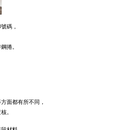
印號碼，
鋅鋼捲。
等方面都有所不同，
查核。
該段材料，