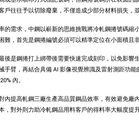
客戶往往予以切除廢棄，不僅造成少部分材料損失，
率的需求，中鋼以嶄新的思維挑戰將冷軋鋼捲號碼縮
困難，首先是鋼捲編號必須可以精準定位在小面積且
最後是鋼捲打上綁帶後需要快速完成刻印，以免影響
手臂，再結合具備 AI 影像視覺辨識及雷射測距功能
0% 內。
對內提高軋鋼三廠生產高品質鋼品效率，有效避免廠
本，對外則力助冷軋鋼品用料客戶的得料率大幅度提升至