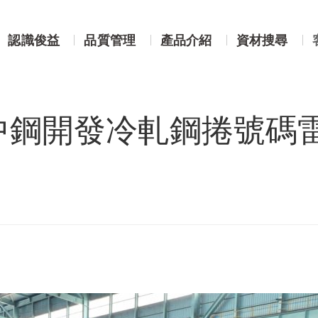
！中鋼開發冷軋鋼捲號碼雷射技術
認識俊益
品質管理
產品介紹
資材搜尋
中鋼開發冷軋鋼捲號碼