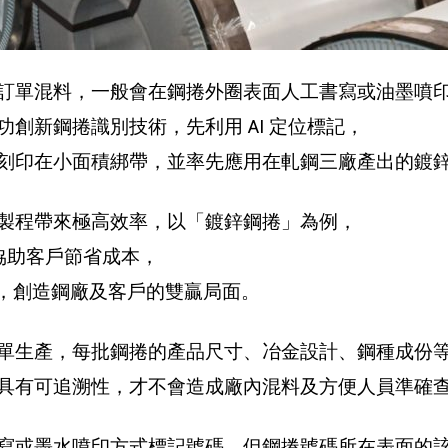
訂單混料，一般會在鋼捲外圈表面人工書寫或油墨噴
創新鋼捲識別技術，先利用 AI 定位標記，
刻印在小面積綁帶，並率先應用在軋鋼三廠產出的鍍
製程帶來極高效率，以「鍍鋅鋼捲」為例，
，協助客戶節省成本，
e/年，創造鋼廠及客戶的雙贏局面。
單生產，每批鋼捲的產品尺寸、冶金設計、鋼種成份
具有可追溯性，才不會造成廠內混料及方便人員準確
寫或墨水噴印方式標記號碼，但鋼捲號碼所在表面的