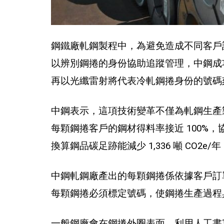
鋼鐵廠軋鋼製程中，為避免造成不同客戶
以辨別鋼捲的身份協助追蹤管理，中鋼成功
再以光纖雷射將代表冷軋鋼捲身份的號碼
中鋼表示，這項技術變革不僅為軋鋼生產
每顆鋼捲客戶的鋼材得料率接近 100%
換算鋼品碳足跡能減少 1,336 噸 CO2
中鋼軋鋼廠產出的每顆鋼捲係依據客戶訂
每顆鋼捲必須標定號碼，使鋼捲生產過程
一般鋼廠會在鋼捲外圈表面，利用人工書