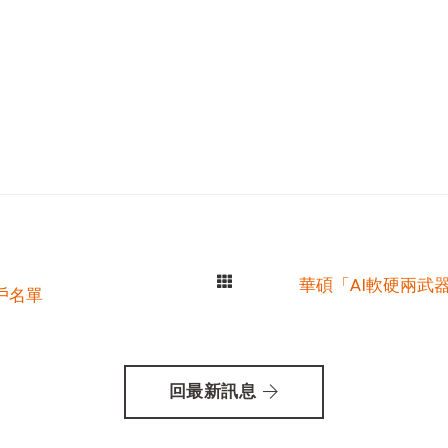
華碩「AI軟硬兩武
戶名單
回最新訊息