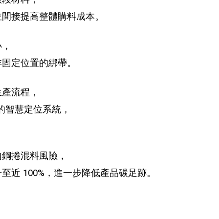
並間接提高整體購料成本。
小，
非固定位置的綁帶。
生產流程，
的智慧定位系統，
內鋼捲混料風險，
近 100%，進一步降低產品碳足跡。