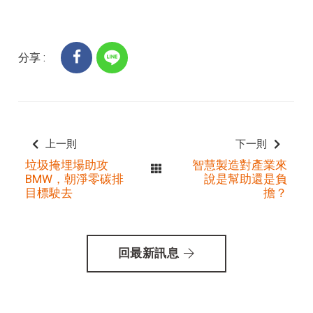
分享 :
上一則
下一則
垃圾掩埋場助攻
智慧製造對產業來
BMW，朝淨零碳排
說是幫助還是負
目標駛去
擔？
回最新訊息