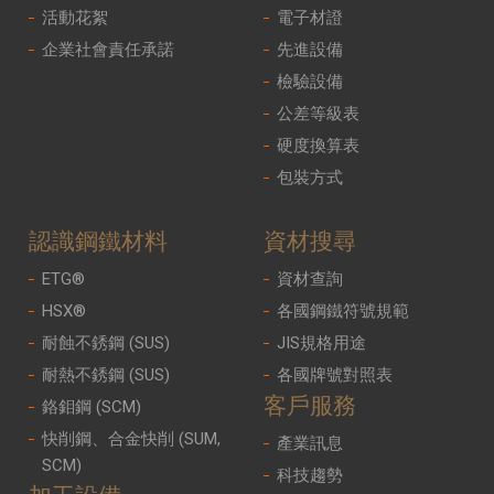
活動花絮
電子材證
企業社會責任承諾
先進設備
檢驗設備
公差等級表
硬度換算表
包裝方式
認識鋼鐵材料
資材搜尋
ETG®
資材查詢
HSX®
各國鋼鐵符號規範
耐蝕不銹鋼 (SUS)
JIS規格用途
耐熱不銹鋼 (SUS)
各國牌號對照表
客戶服務
鉻鉬鋼 (SCM)
快削鋼、合金快削 (SUM,
產業訊息
SCM)
科技趨勢