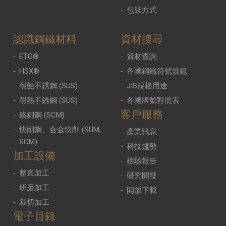
包裝方式
認識鋼鐵材料
資材搜尋
ETG®
資材查詢
HSX®
各國鋼鐵符號規範
耐蝕不銹鋼 (SUS)
JIS規格用途
耐熱不銹鋼 (SUS)
各國牌號對照表
客戶服務
鉻鉬鋼 (SCM)
快削鋼、合金快削 (SUM,
產業訊息
SCM)
科技趨勢
加工設備
檢驗報告
整直加工
研究開發
研磨加工
開放下載
裁切加工
電子目錄