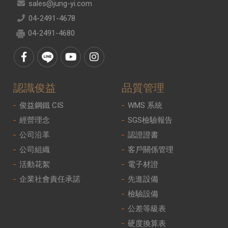
sales@jung-yi.com
04-2491-4678
04-2491-4680
認識俊益
品質管理
俊益鋼鐵 CIS
WMS 系統
經營理念
SGS檢驗報告
公司沿革
認證證書
公司組織
客戶關係管理
活動花絮
電子材證
企業社會責任承諾
先進設備
檢驗設備
公差等級表
硬度換算表