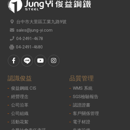
台中市大里區工業九路9號
sales@jung-yi.com
04-2491-4678
04-2491-4680
認識俊益
品質管理
俊益鋼鐵 CIS
WMS 系統
經營理念
SGS檢驗報告
公司沿革
認證證書
公司組織
客戶關係管理
活動花絮
電子材證