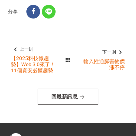
分享 :
上一則
下一則
【2025科技微趨
輸入性通膨害物價
勢】Web 3.0來了！
漲不停
11個資安必懂趨勢
回最新訊息