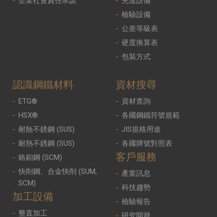
企業社會責任承諾
先進設備
檢驗設備
公差等級表
硬度換算表
包裝方式
認識鋼鐵材料
資材搜尋
ETG®
資材查詢
HSX®
各國鋼鐵符號規範
耐蝕不銹鋼 (SUS)
JIS規格用途
耐熱不銹鋼 (SUS)
各國牌號對照表
客戶服務
鉻鉬鋼 (SCM)
快削鋼、合金快削 (SUM,
產業訊息
SCM)
科技趨勢
加工設備
檢驗報告
整直加工
研究開發