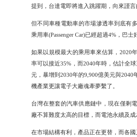
提到，台達電即將進入跳躍期，向來謹言
但不同車種電動車的市場滲透率到底有多大？
乘用車(Passenger Car)已經超過
如果以規模最大的乘用車來估算，2020年
率可以接近35%，而2040年時，估計全
元，暴增到2030年的9,900億美元與204
機產業更讓電子大廠魂牽夢繫了。
台灣在整套的汽車供應鏈中，現在僅剩電
廠不算難度太高的目標，而電池永續及成
在市場結構有利，產品正在更替，而各國