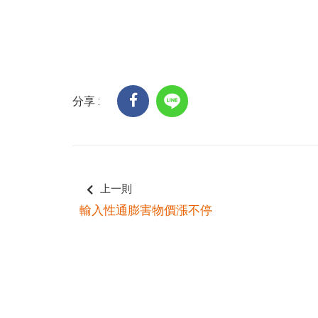
分享 :
上一則
輸入性通膨害物價漲不停