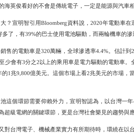
的海英俊看好的不會是傳統電子，一定是能源與汽車
宣明智引用Bloomberg資料說，2020年電動
4%，巴士好多了，有39%的巴士使用電池驅動，而兩輪機車的
銷售的電動車是320萬輛，全球滲透率4.4%。估計到20
球至少會有3分之2以上的乘用車是電力驅動的電動車。全
0年的1兆9,800億美元。這個市場上看2兆美元的市場，當
池這個環節需要仰賴外力，宣明智認為，以台灣一年
為超級電網的關鍵環節，更是台灣社會樂見的趨勢與
又對台灣電子、機械產業實力有所期待時，環繞在以