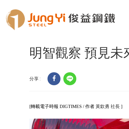
Home
客戶服務
科技趨勢
明智觀察 預見
明智觀察 預見未
分享 :
[轉載電子時報 DIGTIMES / 作者
黃欽勇 社長
]