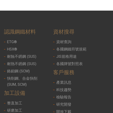
認識鋼鐵材料
資材搜尋
ETG®
資材查詢
HSX®
各國鋼鐵符號規範
耐蝕不銹鋼 (SUS)
JIS規格用途
耐熱不銹鋼 (SUS)
各國牌號對照表
鉻鉬鋼 (SCM)
客戶服務
快削鋼、合金快削
產業訊息
(SUM, SCM)
科技趨勢
加工設備
檢驗報告
整直加工
研究開發
研磨加工
開放下載