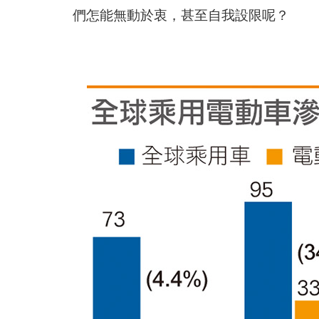
們怎能無動於衷，甚至自我設限呢？