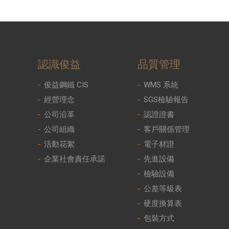
認識俊益
品質管理
俊益鋼鐵 CIS
WMS 系統
經營理念
SGS檢驗報告
公司沿革
認證證書
公司組織
客戶關係管理
活動花絮
電子材證
企業社會責任承諾
先進設備
檢驗設備
公差等級表
硬度換算表
包裝方式