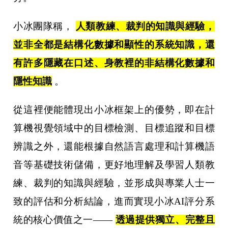
小冰團隊稱，
人類教練、裁判的知識與經驗，
並非全都是結構化數據和顯性的系統知識，還
有許多隱藏在口述、身教裡的非結構化數據和
隱性知識
。
從這裡便能體現出小冰框架上的優勢，即在計
算機視覺領域中的目標檢測、目標追蹤和目標
辨識之外，還能根據自然語言處理和計算機語
音等基礎技術儲備，更好地理解及學習人類教
練、裁判的知識與經驗，並形成與專業人士一
致的評估和分析結論，進而實現小冰AI評分系
統的核心價值之一——
透過提供獨立、完整且