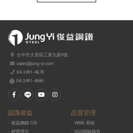
台中市大里區工業九路9號
sales@jung-yi.com
04-2491-4678
04-2491-4680
認識俊益
品質管理
俊益鋼鐵 CIS
WMS 系統
經營理念
SGS檢驗報告