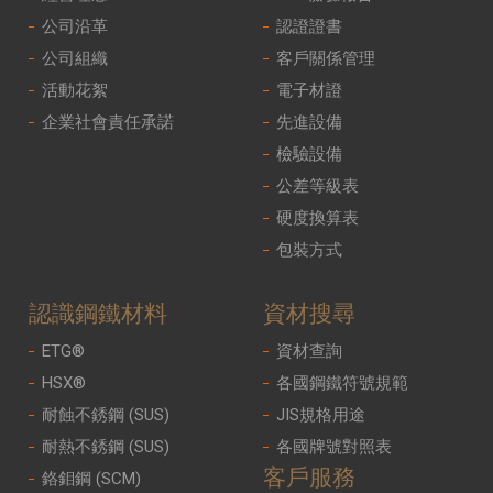
公司沿革
認證證書
公司組織
客戶關係管理
活動花絮
電子材證
企業社會責任承諾
先進設備
檢驗設備
公差等級表
硬度換算表
包裝方式
認識鋼鐵材料
資材搜尋
ETG®
資材查詢
HSX®
各國鋼鐵符號規範
耐蝕不銹鋼 (SUS)
JIS規格用途
耐熱不銹鋼 (SUS)
各國牌號對照表
客戶服務
鉻鉬鋼 (SCM)