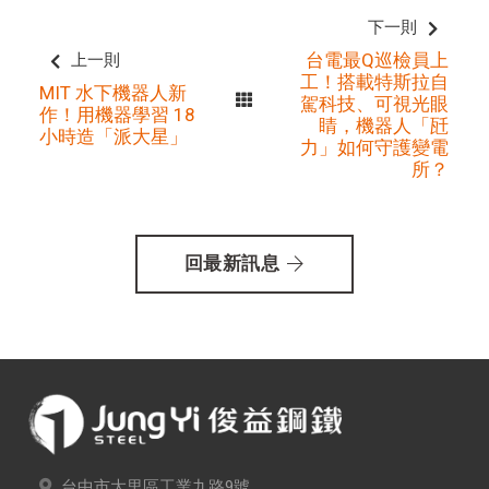
下一則
台電最Q巡檢員上
上一則
工！搭載特斯拉自
MIT 水下機器人新
駕科技、可視光眼
作！用機器學習 18
睛，機器人「瓩
小時造「派大星」
力」如何守護變電
所？
回最新訊息
台中市大里區工業九路9號