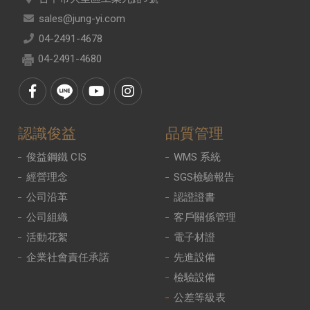
sales@jung-yi.com
04-2491-4678
04-2491-4680
認識俊益
品質管理
俊益鋼鐵 CIS
WMS 系統
經營理念
SGS檢驗報告
公司沿革
認證證書
公司組織
客戶關係管理
活動花絮
電子材證
企業社會責任承諾
先進設備
檢驗設備
公差等級表