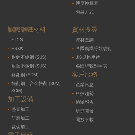
硬度換算表
包裝方式
認識鋼鐵材料
資材搜尋
ETG®
資材查詢
HSX®
各國鋼鐵符號規範
耐蝕不銹鋼 (SUS)
JIS規格用途
耐熱不銹鋼 (SUS)
各國牌號對照表
客戶服務
鉻鉬鋼 (SCM)
快削鋼、合金快削 (SUM,
產業訊息
SCM)
科技趨勢
加工設備
檢驗報告
整直加工
研究開發
研磨加工
開放下載
裁切加工