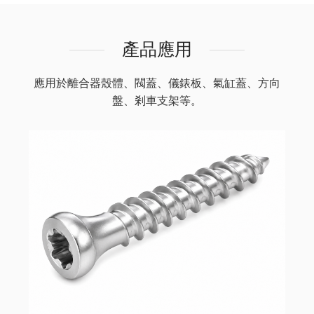
產品應用
應用於離合器殼體、閥蓋、儀錶板、氣缸蓋、方向
盤、剎車支架等。