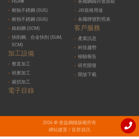
HSX®
各國鋼鐵符號規範
耐蝕不銹鋼 (SUS)
JIS規格用途
耐熱不銹鋼 (SUS)
各國牌號對照表
客戶服務
鉻鉬鋼 (SCM)
快削鋼、合金快削 (SUM,
產業訊息
SCM)
科技趨勢
加工設備
檢驗報告
整直加工
研究開發
研磨加工
開放下載
裁切加工
電子目錄
2026 © 俊益鋼鐵版權所有
網站建置
/
富群資訊