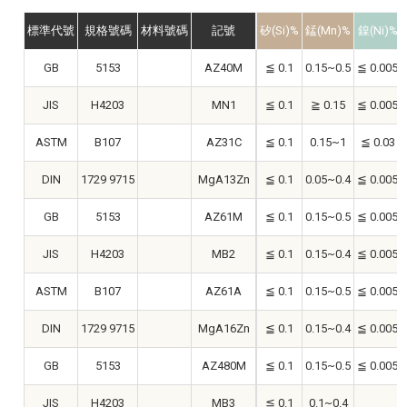
標準代號
規格號碼
材料號碼
記號
矽(Si)%
錳(Mn)%
鎳(Ni)%
GB
5153
AZ40M
≦ 0.1
0.15~0.5
≦ 0.005
JIS
H4203
MN1
≦ 0.1
≧ 0.15
≦ 0.005
ASTM
B107
AZ31C
≦ 0.1
0.15~1
≦ 0.03
DIN
1729 9715
MgA13Zn
≦ 0.1
0.05~0.4
≦ 0.005
GB
5153
AZ61M
≦ 0.1
0.15~0.5
≦ 0.005
JIS
H4203
MB2
≦ 0.1
0.15~0.4
≦ 0.005
ASTM
B107
AZ61A
≦ 0.1
0.15~0.5
≦ 0.005
DIN
1729 9715
MgA16Zn
≦ 0.1
0.15~0.4
≦ 0.005
GB
5153
AZ480M
≦ 0.1
0.15~0.5
≦ 0.005
JIS
H4203
MB3
≦ 0.1
0.1~0.4