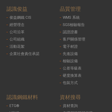
認識俊益
品質管理
俊益鋼鐵 CIS
WMS 系統
經營理念
SGS檢驗報告
公司沿革
認證證書
公司組織
客戶關係管理
活動花絮
電子材證
企業社會責任承諾
先進設備
檢驗設備
公差等級表
硬度換算表
包裝方式
認識鋼鐵材料
資材搜尋
ETG®
資材查詢