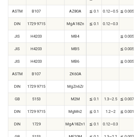
ASTM
B107
AZ80A
≦ 0.1
0.12~0.5
≦ 0.005
DIN
1729 9715
MgA18Zn
≦ 0.1
0.12~0.3
JIS
H4203
MB4
≦ 0.005
JIS
H4203
MB5
≦ 0.005
JIS
H4203
MB6
≦ 0.005
ASTM
B107
ZK60A
DIN
1729 9715
MgZn6Zr
GB
5153
M2M
≦ 0.1
1.3~2.5
≦ 0.007
DIN
1729 9715
MgMn2
≦ 0.1
1.2~2
≦ 0.001
DIN
1729
MgA18Zn1
≦ 0.1
0.12~0.3
GB
5153
ME20M
≦ 0.1
1.3~2.2
≦ 0.007