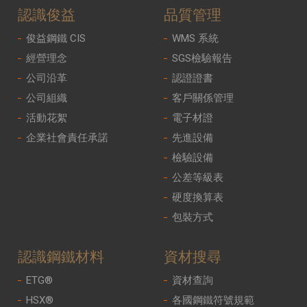
認識俊益
品質管理
俊益鋼鐵 CIS
WMS 系統
經營理念
SGS檢驗報告
公司沿革
認證證書
公司組織
客戶關係管理
活動花絮
電子材證
企業社會責任承諾
先進設備
檢驗設備
公差等級表
硬度換算表
包裝方式
認識鋼鐵材料
資材搜尋
ETG®
資材查詢
HSX®
各國鋼鐵符號規範