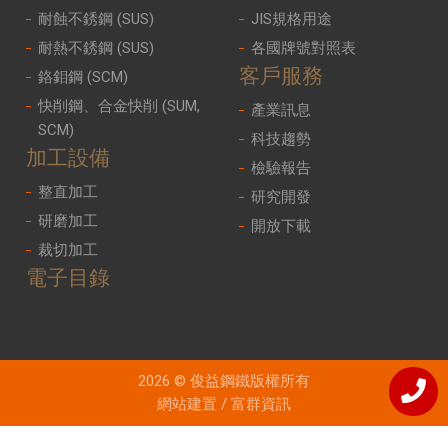
耐蝕不銹鋼 (SUS)
JIS規格用途
耐熱不銹鋼 (SUS)
各國牌號對照表
客戶服務
鉻鉬鋼 (SCM)
快削鋼、合金快削 (SUM,
產業訊息
SCM)
科技趨勢
加工設備
檢驗報告
整直加工
研究開發
研磨加工
開放下載
裁切加工
電子目錄
2026 © 俊益鋼鐵版權所有
網站建置
/
富群資訊