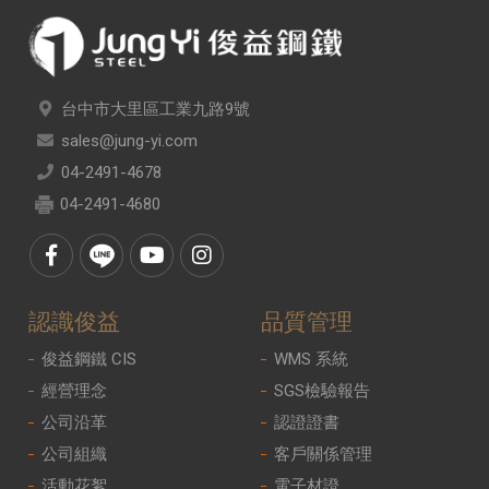
台中市大里區工業九路9號
sales@jung-yi.com
04-2491-4678
04-2491-4680
認識俊益
品質管理
俊益鋼鐵 CIS
WMS 系統
經營理念
SGS檢驗報告
公司沿革
認證證書
公司組織
客戶關係管理
活動花絮
電子材證