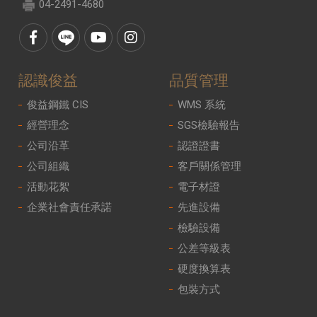
04-2491-4680
認識俊益
品質管理
俊益鋼鐵 CIS
WMS 系統
經營理念
SGS檢驗報告
公司沿革
認證證書
公司組織
客戶關係管理
活動花絮
電子材證
企業社會責任承諾
先進設備
檢驗設備
公差等級表
硬度換算表
包裝方式