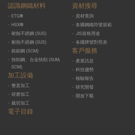
認識鋼鐵材料
資材搜尋
ETG®
資材查詢
HSX®
各國鋼鐵符號規範
耐蝕不銹鋼 (SUS)
JIS規格用途
耐熱不銹鋼 (SUS)
各國牌號對照表
客戶服務
鉻鉬鋼 (SCM)
快削鋼、合金快削 (SUM,
產業訊息
SCM)
科技趨勢
加工設備
檢驗報告
整直加工
研究開發
研磨加工
開放下載
裁切加工
電子目錄